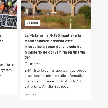
Comarca
a
La Plataforma N-430 mantiene la
de
manifestación prevista este
miércoles a pesar del anuncio del
Ministerio de convertirla en una vía
2+1
ortistas e
08/06/2026
urgentes
El Ministerio de Transportes ha aprobado
e
provisionalmente el estudio informativo
para el acondicionamiento de la N‑430,
entre Santa Amalia (Badajoz)...
Leer
Leer más
más
sobre
La