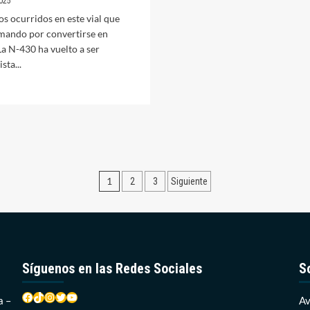
025
autovía
os ocurridos en este vial que
amando por convertirse en
La N-430 ha vuelto a ser
sta...
er
ás
bre
gosto
omienza
on
rios
Paginación
cidentes
1
2
3
Siguiente
n
de
-
entradas
30
Síguenos en las Redes Sociales
S
Facebook
TikTok
Instagram
Twitter
YouTube
a –
Av