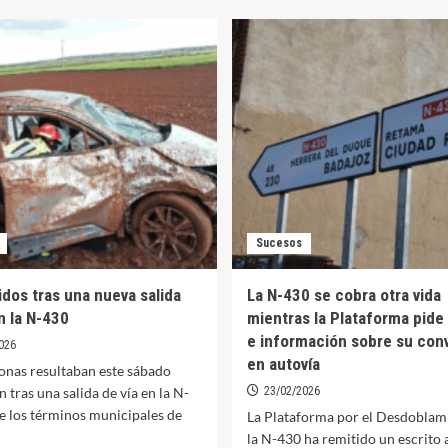
otestar
N-
or
430
vuelve
esdoblamiento
a
e
manifestarse
hoy
-
en
30
busca
de
mejoras
y
la
ansiada
Sucesos
autovía
idos tras una nueva salida
La N-430 se cobra otra vida
n la N-430
mientras la Plataforma pide
e información sobre su con
026
en autovía
onas resultaban este sábado
n tras una salida de vía en la N-
23/02/2026
e los términos municipales de
La Plataforma por el Desdoblam
la N-430 ha remitido un escrito 