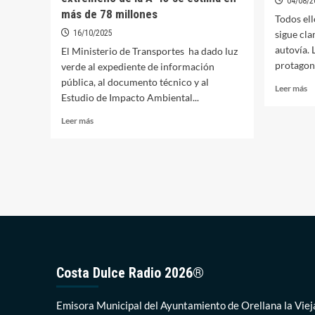
04/08/2
más de 78 millones
Todos ell
16/10/2025
sigue cl
autovía. 
El Ministerio de Transportes ha dado luz
protagoni
verde al expediente de información
pública, al documento técnico y al
Le
Leer más
Estudio de Impacto Ambiental...
m
so
Leer
Leer más
A
más
c
sobre
c
El
va
coste
in
de
e
las
la
obras
N
de
4
construcción
del
primer
Costa Dulce Radio 2026®
tramo
extremeño
Emisora Municipal del Ayuntamiento de Orellana la Viej
de