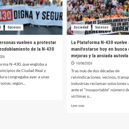
d
Sucesos
Sociedad
Sucesos
ersonas vuelven a protestar
La Plataforma N-430 vuelve 
desdoblamiento de la N-430
manifestarse hoy en busca 
mejoras y la ansiada autovía
026
10/06/2026
forma N-430, que engloba a
nicipios de Ciudad Real y
Tras más de dos décadas de
ura congregaba ayer a unas
reivindicaciones, vecinos, transp
sonas, según...
industrias reclaman soluciones 
ante el "insoportable" número d
er
víctimas y...
ás
bre
Leer
Leer más
.500
más
rsonas
sobre
elven
La
Plataforma