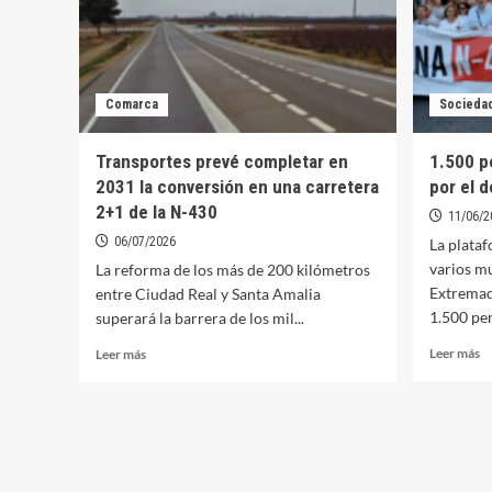
Comarca
Socieda
Transportes prevé completar en
1.500 p
2031 la conversión en una carretera
por el 
2+1 de la N-430
11/06/2
06/07/2026
La plata
varios mu
La reforma de los más de 200 kilómetros
Extremad
entre Ciudad Real y Santa Amalia
1.500 per
superará la barrera de los mil...
Le
Leer
Leer más
Leer más
m
más
so
sobre
1
Transportes
pe
prevé
vu
completar
a
en