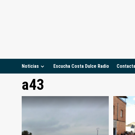
Saltar
al
contenido
Noticias
Escucha Costa Dulce Radio
Contact
a43