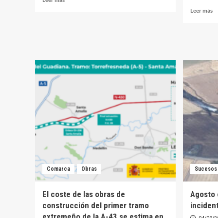
más
Le
Leer más
sobre
m
La Plataforma
so
N-
D
430 convoca
he
una
tr
manifestación
u
la
n
próxima
sa
semana
d
ví
e
la
N
4
Comarca
Obras
Sucesos
El coste de las obras de
Agosto 
construcción del primer tramo
inciden
extremeño de la A-43 se estima en