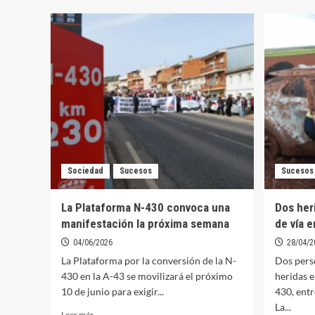
pr
2031
p
la
el
conversión
d
en
d
una
la
carretera
N
2+1
4
de
la
N-
430
Sociedad
Sucesos
Sucesos
La Plataforma N-430 convoca una
Dos her
manifestación la próxima semana
de vía e
04/06/2026
28/04/2
La Plataforma por la conversión de la N-
Dos pers
430 en la A-43 se movilizará el próximo
heridas e
10 de junio para exigir...
430, entr
La...
Leer
Leer más