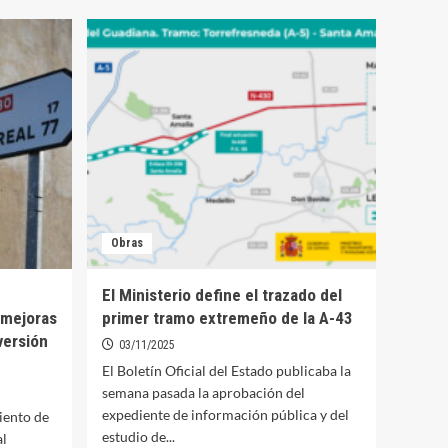
Plataforma
N-
430
mantiene
la
manifestación
prevista
este
miércoles
a
pesar
del
Obras
anuncio
del
Ministerio
El Ministerio define el trazado del
de
 mejoras
primer tramo extremeño de la A-43
convertirla
versión
en
03/11/2025
una
El Boletín Oficial del Estado publicaba la
vía
semana pasada la aprobación del
2+1
expediente de información pública y del
iento de
estudio de...
al