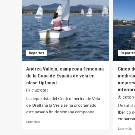
Ve
Mendoza
se
se
c
proclama
e
campeón
la
de
C
Extremadura
d
en
E
ILCA
d
6
A
Deportes
Deporte
In
I
Andrea Vallejo, campeona femenina
Cinco d
6
de la Copa de España de vela en
medirán
clase Optimist
mejores
interior
01/07/2019
28/06/2
La deportista del Centro Ibérico de Vela
de Orellana la Vieja se ha proclamado
Un total 
este pasado fin de semana campeona...
Ibérico d
embarcan 
Leer
Leer más
más
Le
Leer más
sobre
m