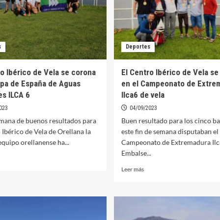
s
Deportes
ro Ibérico de Vela se corona
El Centro Ibérico de Vela s
opa de España de Aguas
en el Campeonato de Extre
es ILCA 6
Ilca6 de vela
023
04/09/2023
emana de buenos resultados para
Buen resultado para los cinco b
 Ibérico de Vela de Orellana la
este fin de semana disputaban el
 equipo orellanense ha...
Campeonato de Extremadura Ilca
Embalse...
er
ás
Leer
Leer más
bre
más
sobre
entro
El
érico
Centro
e
Ibérico