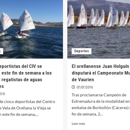
la
de
Vela
orona
se
n
impone
en
opa
el
e
Campeonato
spaña
de
e
Extremadura
guas
s
Deportes
Ilca6
teriores
de
LCA
vela
eportistas del CIV se
El orellanense Juan Holguín
 este fin de semana a los
disputará el Campeonato Mu
 regatistas de aguas
de Vaurien
es
07/07/2016
019
Tras proclamarse Campeón de
Extremadura de la modalidad en 
de cinco deportistas del Centro
embalse de Borbollón (Cáceres) 
e Vela de Orellana la Vieja se
fin de semana, 2...
este fin de semana,...
Leer
er
Leer más
más
ás