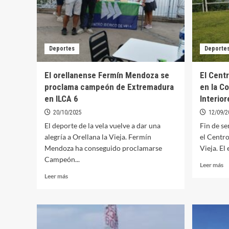
Deportes
Deporte
El orellanense Fermín Mendoza se
El Cent
proclama campeón de Extremadura
en la C
en ILCA 6
Interior
20/10/2025
12/09/2
El deporte de la vela vuelve a dar una
Fin de s
alegría a Orellana la Vieja. Fermín
el Centro
Mendoza ha conseguido proclamarse
Vieja. El
Campeón...
Le
Leer más
m
Leer
Leer más
so
más
El
sobre
C
El
Ib
orellanense
d
Fermín