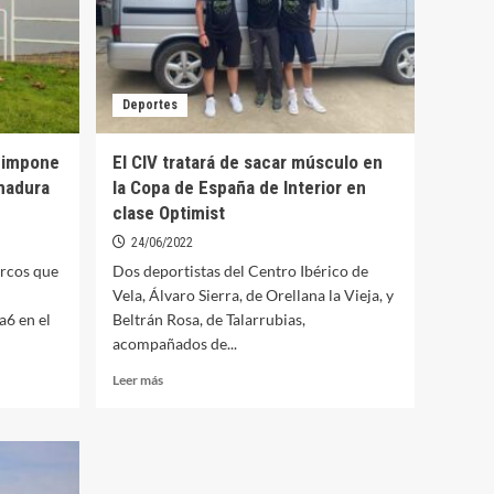
Deportes
e impone
El CIV tratará de sacar músculo en
madura
la Copa de España de Interior en
clase Optimist
24/06/2022
arcos que
Dos deportistas del Centro Ibérico de
Vela, Álvaro Sierra, de Orellana la Vieja, y
6 en el
Beltrán Rosa, de Talarrubias,
acompañados de...
Leer
Leer más
más
sobre
El
CIV
tratará