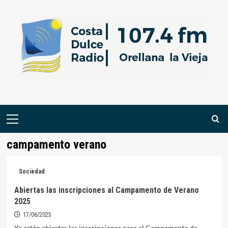
Saltar
al
contenido
Menú
primario
campamento verano
Sociedad
Abiertas las inscripciones al Campamento de Verano
2025
17/06/2025
Ya están abiertas las inscripciones para el Campamento de