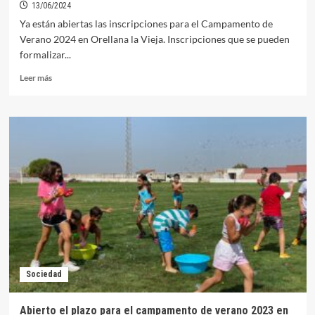
13/06/2024
Ya están abiertas las inscripciones para el Campamento de
Verano 2024 en Orellana la Vieja. Inscripciones que se pueden
formalizar...
Leer
Leer más
más
sobre
Abiertas
las
inscripciones
al
Campamento
infantil
de
verano
2024
Sociedad
Abierto el plazo para el campamento de verano 2023 en