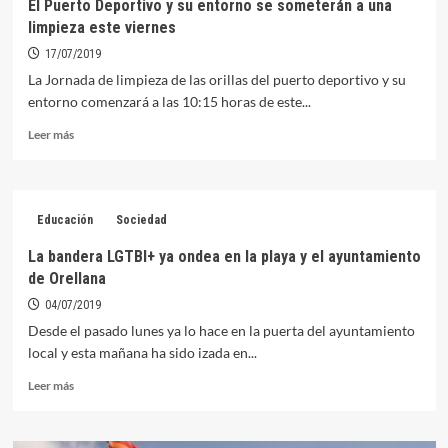
El Puerto Deportivo y su entorno se someterán a una
limpieza este viernes
17/07/2019
La Jornada de limpieza de las orillas del puerto deportivo y su
entorno comenzará a las 10:15 horas de este...
Leer
Leer más
más
sobre
El
Puerto
Educación
Sociedad
Deportivo
y
La bandera LGTBI+ ya ondea en la playa y el ayuntamiento
su
de Orellana
entorno
se
04/07/2019
someterán
Desde el pasado lunes ya lo hace en la puerta del ayuntamiento
a
local y esta mañana ha sido izada en...
una
limpieza
Leer
Leer más
este
más
viernes
sobre
La