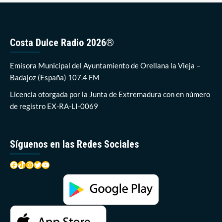
se
abre
el
plazo
Costa Dulce Radio 2026®
para
inscribirse
a
Emisora Municipal del Ayuntamiento de Orellana la Vieja –
los
Badajoz (España) 107.4 FM
campamentos
de
Licencia otorgada por la Junta de Extremadura con en número
verano
de registro EX-RA-LI-0069
2019
Síguenos en las Redes Sociales
Facebook
TikTok
Instagram
Twitter
YouTube