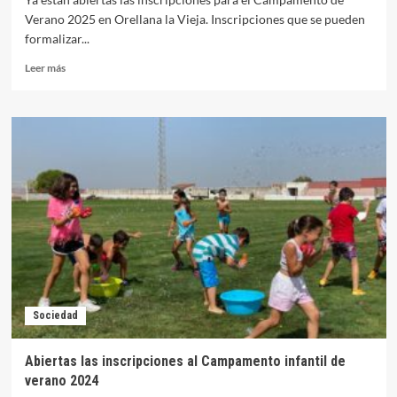
Verano 2025 en Orellana la Vieja. Inscripciones que se pueden
formalizar...
Leer
Leer más
más
sobre
Abiertas
las
inscripciones
al
Campamento
de
Verano
2025
Sociedad
Abiertas las inscripciones al Campamento infantil de
verano 2024