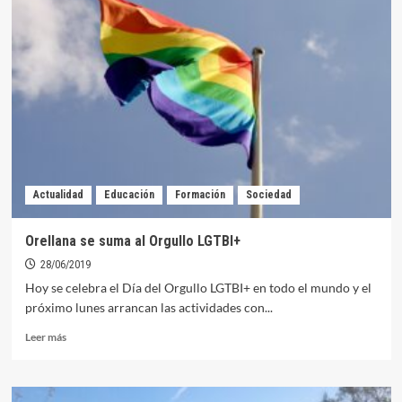
bandera
LGTBI+
ya
ondea
en
la
playa
y
el
ayuntamiento
de
Actualidad
Educación
Formación
Sociedad
Orellana
Orellana se suma al Orgullo LGTBI+
28/06/2019
Hoy se celebra el Día del Orgullo LGTBI+ en todo el mundo y el
próximo lunes arrancan las actividades con...
Leer
Leer más
más
sobre
Orellana