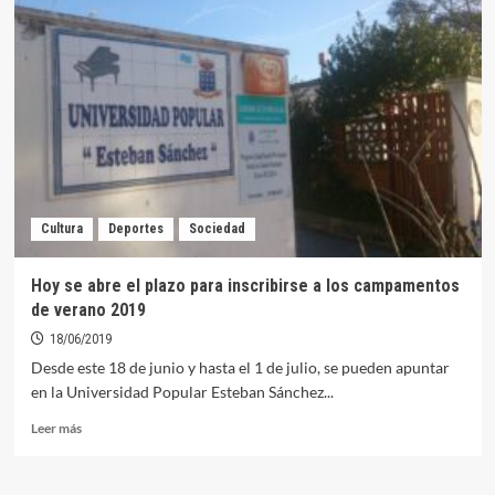
se
suma
al
Orgullo
LGTBI+
Cultura
Deportes
Sociedad
Hoy se abre el plazo para inscribirse a los campamentos
de verano 2019
18/06/2019
Desde este 18 de junio y hasta el 1 de julio, se pueden apuntar
en la Universidad Popular Esteban Sánchez...
Leer
Leer más
más
sobre
Hoy