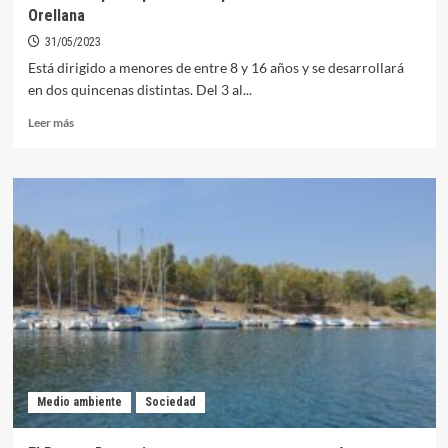
Orellana
31/05/2023
Está dirigido a menores de entre 8 y 16 años y se desarrollará
en dos quincenas distintas. Del 3 al...
Leer
Leer más
más
sobre
Abierto
el
plazo
para
el
campamento
de
verano
2023
en
Orellana
Medio ambiente
Sociedad