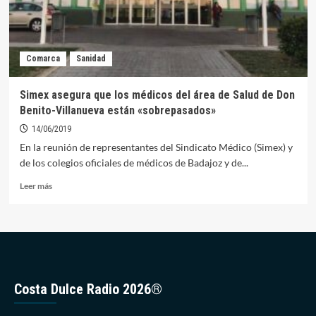
Comarca
Sanidad
Simex asegura que los médicos del área de Salud de Don
Benito-Villanueva están «sobrepasados»
14/06/2019
En la reunión de representantes del Sindicato Médico (Simex) y
de los colegios oficiales de médicos de Badajoz y de...
Leer
Leer más
más
sobre
Simex
asegura
que
los
médicos
Costa Dulce Radio 2026®
del
área