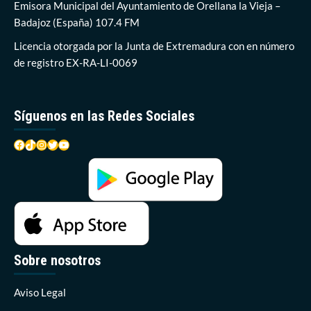
de
Emisora Municipal del Ayuntamiento de Orellana la Vieja –
Salud
Badajoz (España) 107.4 FM
de
Don
Licencia otorgada por la Junta de Extremadura con en número
Benito-
de registro EX-RA-LI-0069
Villanueva
están
«sobrepasados»
Síguenos en las Redes Sociales
Facebook
TikTok
Instagram
Twitter
YouTube
Sobre nosotros
Aviso Legal