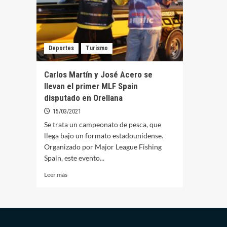
Deportes
Turismo
Carlos Martín y José Acero se
llevan el primer MLF Spain
disputado en Orellana
15/03/2021
Se trata un campeonato de pesca, que
llega bajo un formato estadounidense.
Organizado por Major League Fishing
Spain, este evento...
Leer
Leer más
más
sobre
Carlos
Martín
y