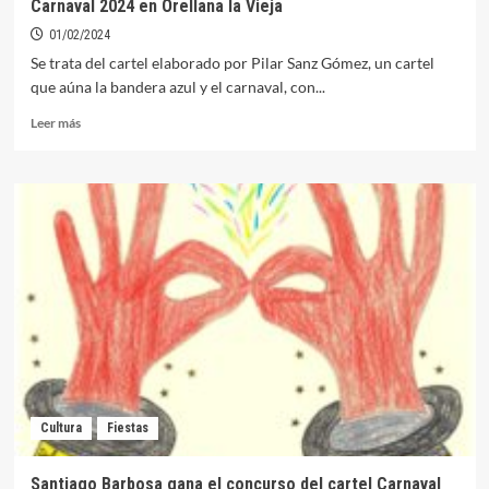
Carnaval 2024 en Orellana la Vieja
01/02/2024
Se trata del cartel elaborado por Pilar Sanz Gómez, un cartel
que aúna la bandera azul y el carnaval, con...
Leer
Leer más
más
sobre
Ya
se
conoce
el
cartel
ganador
y
el
programa
del
Carnaval
2024
Cultura
Fiestas
en
Orellana
la
Santiago Barbosa gana el concurso del cartel Carnaval