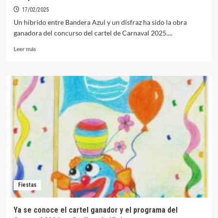
la
17/02/2025
colocación
Un híbrido entre Bandera Azul y un disfraz ha sido la obra
de
ganadora del concurso del cartel de Carnaval 2025....
carteles
electorales
Leer
Leer más
del
más
21-
sobre
D
El
Carnaval
2025
de
Orellana
ya
tiene
cartel
y
programa
completo
Fiestas
Ya se conoce el cartel ganador y el programa del