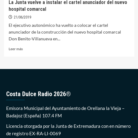
La Junta vuelve a instalar el cartel anunciador del nuevo
hospital comarcal
21/06/2019
El ejecutivo autonómico ha vuelto a colocar el cartel
anunciador de la construcción del nuevo hospital comarcal
Don Benito-Villanueva en...
Leer
Leer más
más
sobre
La
Junta
vuelve
a
instalar
Costa Dulce Radio 2026®
el
cartel
anunciador
Emisora Municipal del Ayuntamiento de Orellana la Vieja –
del
Badajoz (España) 107.4 FM
nuevo
hospital
Licencia otorgada por la Junta de Extremadura con en número
comarcal
de registro EX-RA-LI-0069