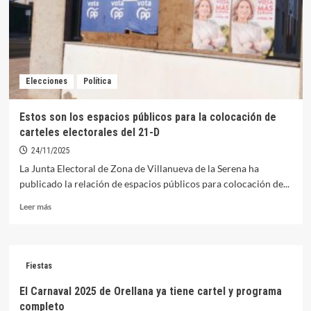
concurso
del
cartel
de
carnaval
Elecciones
Política
Estos son los espacios públicos para la colocación de
carteles electorales del 21-D
24/11/2025
La Junta Electoral de Zona de Villanueva de la Serena ha
publicado la relación de espacios públicos para colocación de...
Leer
Leer más
más
sobre
Estos
son
Fiestas
los
espacios
El Carnaval 2025 de Orellana ya tiene cartel y programa
públicos
completo
para