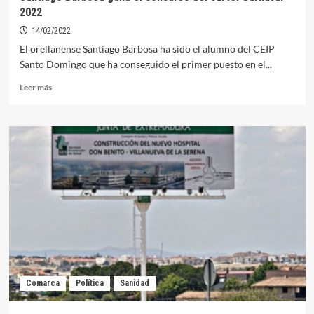
Vieja
2022
14/02/2022
El orellanense Santiago Barbosa ha sido el alumno del CEIP
Santo Domingo que ha conseguido el primer puesto en el...
Leer
Leer más
más
sobre
Santiago
Barbosa
gana
el
concurso
del
cartel
Carnaval
2022
Comarca
Política
Sanidad