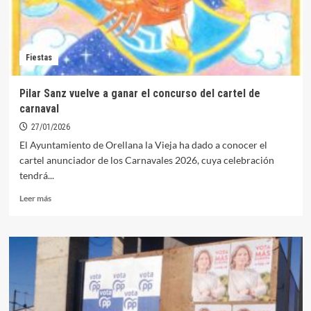
Fiestas
Pilar Sanz vuelve a ganar el concurso del cartel de
carnaval
27/01/2026
El Ayuntamiento de Orellana la Vieja ha dado a conocer el
cartel anunciador de los Carnavales 2026, cuya celebración
tendrá...
Leer
Leer más
más
sobre
Pilar
Sanz
vuelve
a
ganar
el