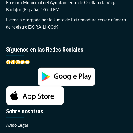
robos
Emisora Municipal del Ayuntamiento de Orellana la Vieja –
en
Badajoz (España) 107.4 FM
Orellana
la
Licencia otorgada por la Junta de Extremadura con en número
Vieja
de registro EX-RA-LI-0069
y
varios
más
en
Síguenos en las Redes Sociales
otros
tres
Facebook
TikTok
Instagram
Twitter
YouTube
municipios
Sobre nosotros
Aviso Legal