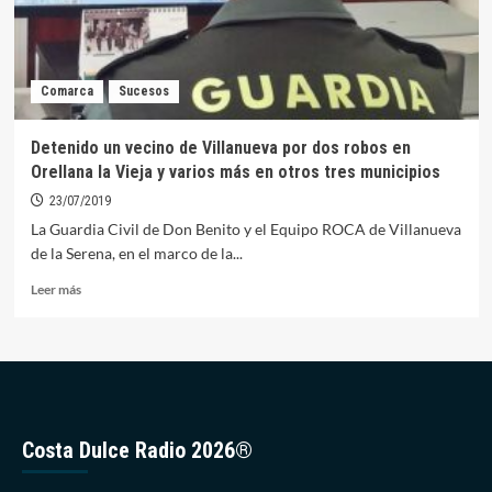
Comarca
Sucesos
Detenido un vecino de Villanueva por dos robos en
Orellana la Vieja y varios más en otros tres municipios
23/07/2019
La Guardia Civil de Don Benito y el Equipo ROCA de Villanueva
de la Serena, en el marco de la...
Leer
Leer más
más
sobre
Detenido
un
vecino
de
Villanueva
Costa Dulce Radio 2026®
por
dos