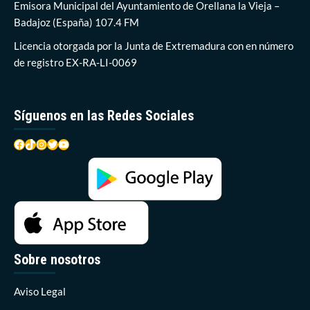
dentro
Emisora Municipal del Ayuntamiento de Orellana la Vieja –
del
Badajoz (España) 107.4 FM
casco
urbano
Licencia otorgada por la Junta de Extremadura con en número
de registro EX-RA-LI-0069
Síguenos en las Redes Sociales
Facebook
TikTok
Instagram
Twitter
YouTube
Sobre nosotros
Aviso Legal