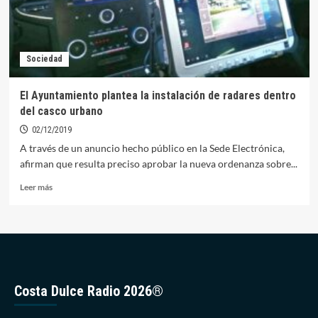
Sociedad
El Ayuntamiento plantea la instalación de radares dentro
del casco urbano
02/12/2019
A través de un anuncio hecho público en la Sede Electrónica,
afirman que resulta preciso aprobar la nueva ordenanza sobre...
Leer
Leer más
más
sobre
El
Ayuntamiento
plantea
la
instalación
Costa Dulce Radio 2026®
de
radares