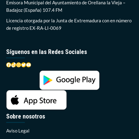
del
Emisora Municipal del Ayuntamiento de Orellana la Vieja –
IES
Badajoz (España) 107.4 FM
Pedro
Alfonso
Licencia otorgada por la Junta de Extremadura con en número
de
de registro EX-RA-LI-0069
Orellana
celebran
esta
tarde
Síguenos en las Redes Sociales
su
graduación
Facebook
TikTok
Instagram
Twitter
YouTube
Sobre nosotros
Aviso Legal