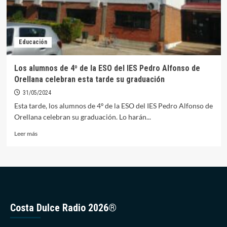
Educación
Los alumnos de 4º de la ESO del IES Pedro Alfonso de
Orellana celebran esta tarde su graduación
31/05/2024
Esta tarde, los alumnos de 4º de la ESO del IES Pedro Alfonso de
Orellana celebran su graduación. Lo harán...
Leer
Leer más
más
sobre
Los
alumnos
de
4º
de
Costa Dulce Radio 2026®
la
ESO