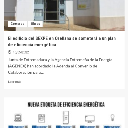
Comarca
Obras
El edificio del SEXPE en Orellana se someterá a un plan
de eficiencia energética
16/05/2022
Junta de Extremadura y la Agencia Extremeña de la Energía
(AGENEX) han acordado la Adenda al Convenio de
Colaboración para...
Leer
Leer más
más
sobre
El
edificio
del
SEXPE
en
Orellana