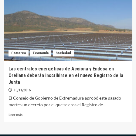
cambio
de
ventanas
y
puertas
en
los
Pisos
Tutelados
Comarca
Economía
Sociedad
de
Orellana
Las centrales energéticas de Acciona y Endesa en
Orellana deberán inscribirse en el nuevo Registro de la
Junta
10/11/2016
El Consejo de Gobierno de Extremadura aprobó este pasado
martes un decreto por el que se crea el Registro de...
Leer
Leer más
más
sobre
Las