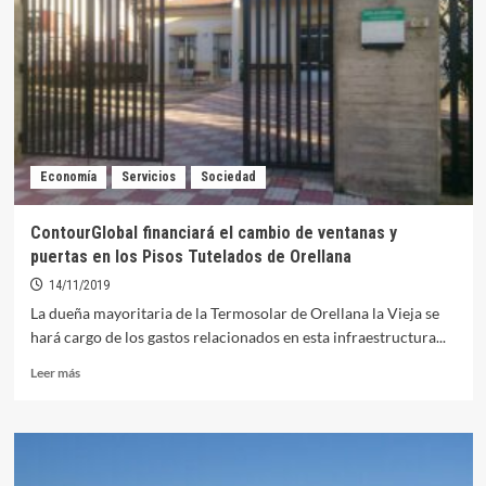
energética
en
el
Cuartel
de
Orellana
Economía
Servicios
Sociedad
ContourGlobal financiará el cambio de ventanas y
puertas en los Pisos Tutelados de Orellana
14/11/2019
La dueña mayoritaria de la Termosolar de Orellana la Vieja se
hará cargo de los gastos relacionados en esta infraestructura...
Leer
Leer más
más
sobre
ContourGlobal
financiará
el