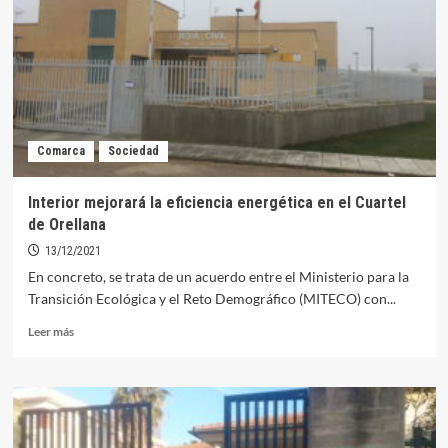
normativa
en
cuanto
a
eficiencia
energética
Comarca
Sociedad
Interior mejorará la eficiencia energética en el Cuartel
de Orellana
13/12/2021
En concreto, se trata de un acuerdo entre el Ministerio para la
Transición Ecológica y el Reto Demográfico (MITECO) con...
Leer
Leer más
más
sobre
Interior
mejorará
la
eficiencia