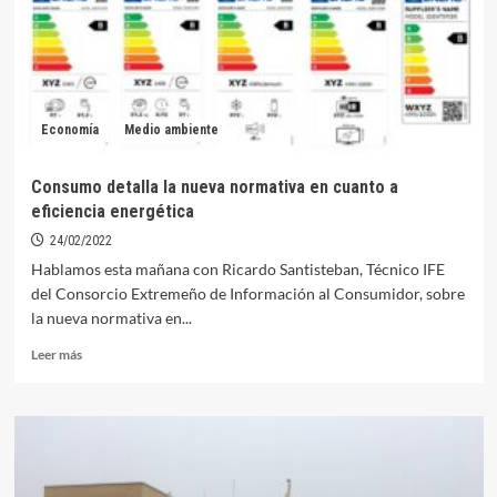
se
someterá
a
un
plan
de
Economía
Medio ambiente
eficiencia
energética
Consumo detalla la nueva normativa en cuanto a
eficiencia energética
24/02/2022
Hablamos esta mañana con Ricardo Santisteban, Técnico IFE
del Consorcio Extremeño de Información al Consumidor, sobre
la nueva normativa en...
Leer
Leer más
más
sobre
Consumo
detalla
la
nueva