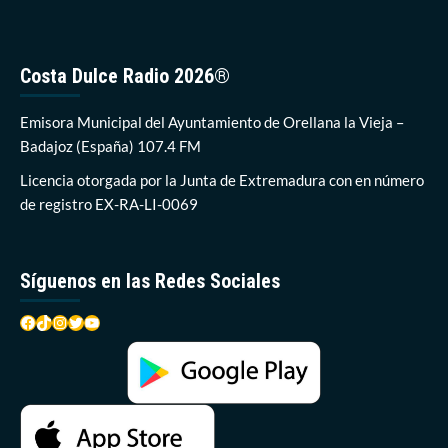
centrales
energéticas
de
Acciona
Costa Dulce Radio 2026®
y
Endesa
en
Emisora Municipal del Ayuntamiento de Orellana la Vieja –
Orellana
Badajoz (España) 107.4 FM
deberán
inscribirse
Licencia otorgada por la Junta de Extremadura con en número
en
de registro EX-RA-LI-0069
el
nuevo
Registro
de
Síguenos en las Redes Sociales
la
Junta
Facebook
TikTok
Instagram
Twitter
YouTube