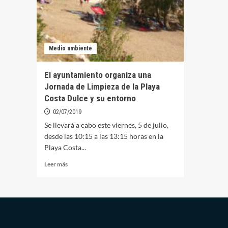
Medio ambiente
El ayuntamiento organiza una
Jornada de Limpieza de la Playa
Costa Dulce y su entorno
02/07/2019
Se llevará a cabo este viernes, 5 de julio,
desde las 10:15 a las 13:15 horas en la
Playa Costa...
Leer
Leer más
más
sobre
El
ayuntamiento
organiza
una