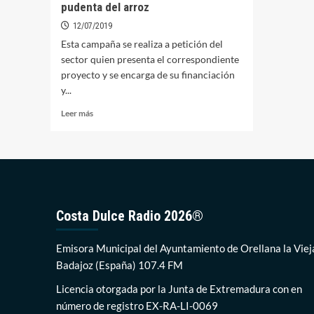
pudenta del arroz
12/07/2019
Esta campaña se realiza a petición del
sector quien presenta el correspondiente
proyecto y se encarga de su financiación
y...
Leer
Leer más
más
sobre
Orellana
y
otros
35
municipios
Costa Dulce Radio 2026®
contarán
con
tratamientos
Emisora Municipal del Ayuntamiento de Orellana la Viej
contra
Badajoz (España) 107.4 FM
la
pudenta
Licencia otorgada por la Junta de Extremadura con en
del
número de registro EX-RA-LI-0069
arroz