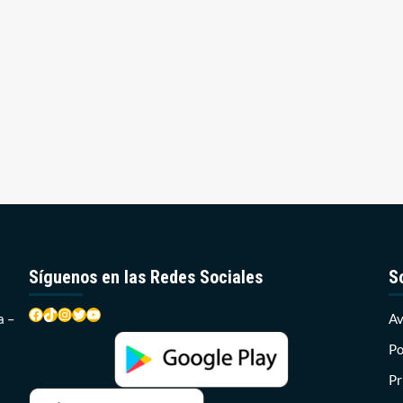
Síguenos en las Redes Sociales
S
Facebook
TikTok
Instagram
Twitter
YouTube
a –
Av
Po
Pr