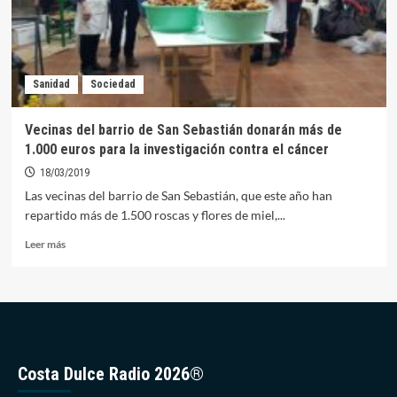
contra
el
cáncer
Sanidad
Sociedad
Vecinas del barrio de San Sebastián donarán más de
1.000 euros para la investigación contra el cáncer
18/03/2019
Las vecinas del barrio de San Sebastián, que este año han
repartido más de 1.500 roscas y flores de miel,...
Leer
Leer más
más
sobre
Vecinas
del
barrio
de
San
Costa Dulce Radio 2026®
Sebastián
donarán