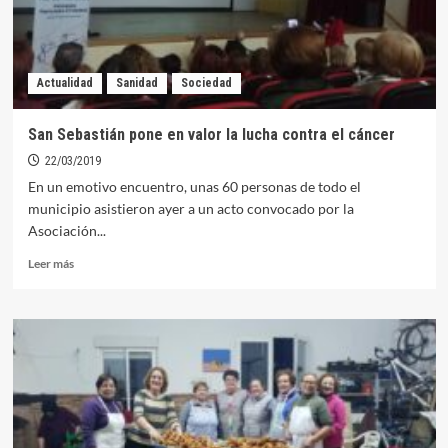
Actualidad
Sanidad
Sociedad
San Sebastián pone en valor la lucha contra el cáncer
22/03/2019
En un emotivo encuentro, unas 60 personas de todo el
municipio asistieron ayer a un acto convocado por la
Asociación...
Leer
Leer más
más
sobre
San
Sebastián
pone
en
valor
la
lucha