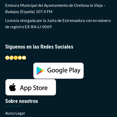
más
Emisora Municipal del Ayuntamiento de Orellana la Vieja –
de
Badajoz (España) 107.4 FM
1.000
euros
Licencia otorgada por la Junta de Extremadura con en número
para
de registro EX-RA-LI-0069
la
investigación
contra
el
Síguenos en las Redes Sociales
cáncer
Facebook
TikTok
Instagram
Twitter
YouTube
Sobre nosotros
Aviso Legal