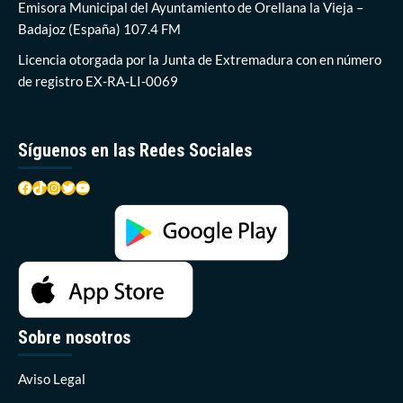
kilos
Emisora Municipal del Ayuntamiento de Orellana la Vieja –
de
Badajoz (España) 107.4 FM
basura
al
Licencia otorgada por la Junta de Extremadura con en número
año
de registro EX-RA-LI-0069
Síguenos en las Redes Sociales
Facebook
TikTok
Instagram
Twitter
YouTube
Sobre nosotros
Aviso Legal