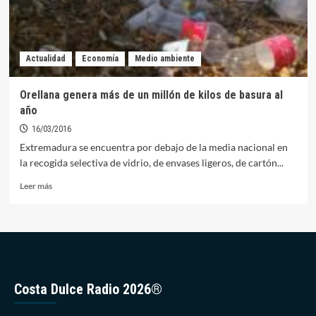
Actualidad
Economía
Medio ambiente
Orellana genera más de un millón de kilos de basura al
año
16/03/2016
Extremadura se encuentra por debajo de la media nacional en
la recogida selectiva de vidrio, de envases ligeros, de cartón...
Leer
Leer más
más
sobre
Orellana
genera
más
de
un
Costa Dulce Radio 2026®
millón
de