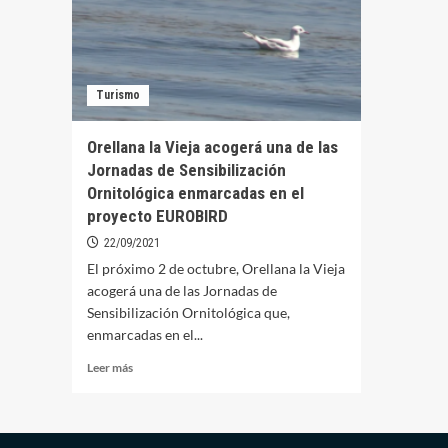
Turismo
Orellana la Vieja acogerá una de las
Jornadas de Sensibilización
Ornitológica enmarcadas en el
proyecto EUROBIRD
22/09/2021
El próximo 2 de octubre, Orellana la Vieja
acogerá una de las Jornadas de
Sensibilización Ornitológica que,
enmarcadas en el...
Leer
Leer más
más
sobre
Orellana
la