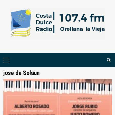
Saltar
al
contenido
Menú
primario
jose de Solaun