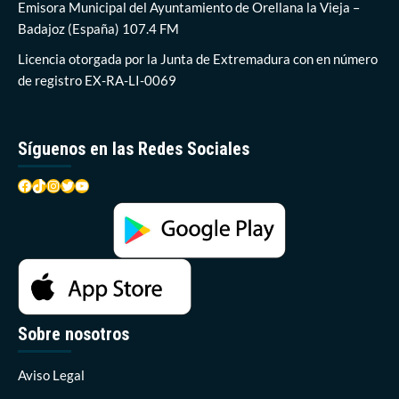
Conciertos
Emisora Municipal del Ayuntamiento de Orellana la Vieja –
‘Esteban
Badajoz (España) 107.4 FM
Sánchez’
Licencia otorgada por la Junta de Extremadura con en número
de registro EX-RA-LI-0069
Síguenos en las Redes Sociales
Facebook
TikTok
Instagram
Twitter
YouTube
Sobre nosotros
Aviso Legal