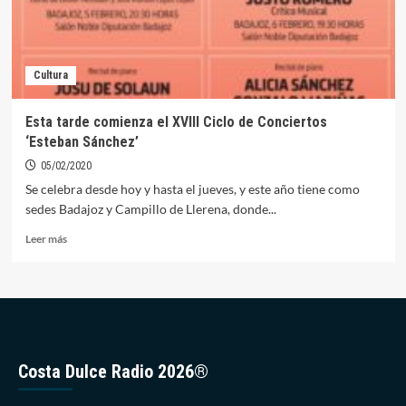
Cultura
Esta tarde comienza el XVIII Ciclo de Conciertos
‘Esteban Sánchez’
05/02/2020
Se celebra desde hoy y hasta el jueves, y este año tiene como
sedes Badajoz y Campillo de Llerena, donde...
Leer
Leer más
más
sobre
Esta
tarde
comienza
el
XVIII
Costa Dulce Radio 2026®
Ciclo
de