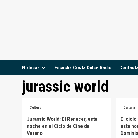
Saltar
al
contenido
Noticias
Escucha Costa Dulce Radio
Contact
jurassic world
Cultura
Cultura
Jurassic World: El Renacer, esta
El cicl
noche en el Ciclo de Cine de
esta no
Verano
Dominio