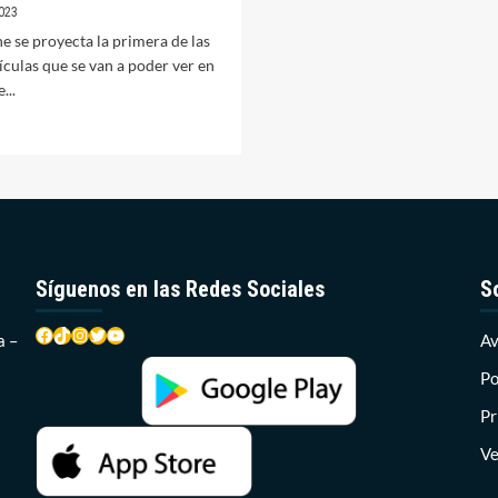
023
e se proyecta la primera de las
ículas que se van a poder ver en
...
er
ás
bre
clo
e
ne
e
Síguenos en las Redes Sociales
S
erano
omienza
Facebook
TikTok
Instagram
Twitter
YouTube
ta
a –
Av
oche
on
Po
urassic
Pr
orld:
ominion’
Ve