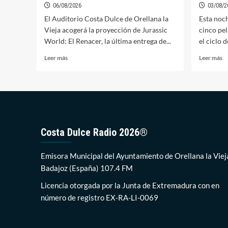
06/08/2026
03/08/2
El Auditorio Costa Dulce de Orellana la
Esta noch
Vieja acogerá la proyección de Jurassic
cinco pel
World: El Renacer, la última entrega de...
el ciclo de
Leer
Le
Leer más
Leer más
más
m
sobre
so
Jurassic
El
World:
ci
El
d
Renacer,
ci
esta
d
Costa Dulce Radio 2026®
noche
v
en
c
el
es
Emisora Municipal del Ayuntamiento de Orellana la Viej
Ciclo
n
Badajoz (España) 107.4 FM
de
c
Cine
‘J
Licencia otorgada por la Junta de Extremadura con en
de
W
número de registro EX-RA-LI-0069
Verano
D