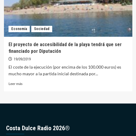
estar
detrás
de
la
muerte
Economía
Sociedad
de
decenas
de
El proyecto de accesibilidad de la playa tendrá que ser
peces
financiado por Diputación
en
la
19/09/2019
Laguna
El coste de la ejecución (por encima de los 100.000 euros) es
del
mucho mayor a la partida inicial destinada por...
Santo
Leer
Leer más
más
sobre
El
proyecto
de
accesibilidad
de
Costa Dulce Radio 2026®
la
playa