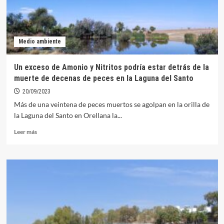
Medio ambiente
Un exceso de Amonio y Nitritos podría estar detrás de la
muerte de decenas de peces en la Laguna del Santo
20/09/2023
Más de una veintena de peces muertos se agolpan en la orilla de
la Laguna del Santo en Orellana la...
Leer
Leer más
más
sobre
Un
exceso
de
Amonio
y
Nitritos
podría