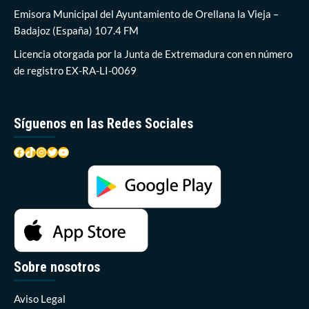
tendrá
Emisora Municipal del Ayuntamiento de Orellana la Vieja –
que
Badajoz (España) 107.4 FM
ser
financiado
Licencia otorgada por la Junta de Extremadura con en número
por
de registro EX-RA-LI-0069
Diputación
Síguenos en las Redes Sociales
Facebook
TikTok
Instagram
Twitter
YouTube
Sobre nosotros
Aviso Legal