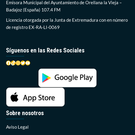
la
Emisora Municipal del Ayuntamiento de Orellana la Vieja –
solidaridad
Badajoz (España) 107.4 FM
en
una
Licencia otorgada por la Junta de Extremadura con en número
playa
de registro EX-RA-LI-0069
que
ya
empieza
a
Síguenos en las Redes Sociales
notarse
más
Facebook
TikTok
Instagram
Twitter
YouTube
limpia
Sobre nosotros
Aviso Legal