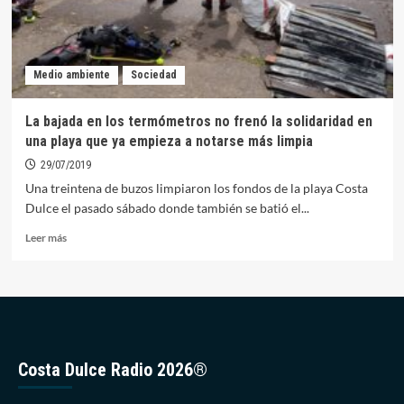
Medio ambiente
Sociedad
La bajada en los termómetros no frenó la solidaridad en
una playa que ya empieza a notarse más limpia
29/07/2019
Una treintena de buzos limpiaron los fondos de la playa Costa
Dulce el pasado sábado donde también se batió el...
Leer
Leer más
más
sobre
La
bajada
en
los
termómetros
Costa Dulce Radio 2026®
no
frenó