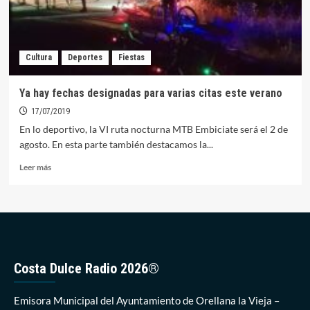
Cultura
Deportes
Fiestas
Ya hay fechas designadas para varias citas este verano
17/07/2019
En lo deportivo, la VI ruta nocturna MTB Embiciate será el 2 de
agosto. En esta parte también destacamos la...
Leer
Leer más
más
sobre
Ya
hay
fechas
designadas
para
Costa Dulce Radio 2026®
varias
citas
este
Emisora Municipal del Ayuntamiento de Orellana la Vieja –
verano