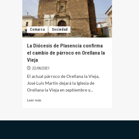
Comarca
Sociedad
La Diócesis de Plasencia confirma
el cambio de párroco en Orellana la
Vieja
22/06/2021
El actual párroco de Orellana la Vieja,
José Luis Martín dejará la Iglesia de
Orellana la Vieja en septiembre y...
Leer
Leer más
más
sobre
La
Diócesis
de
Plasencia