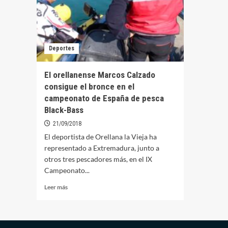
Deportes
El orellanense Marcos Calzado
consigue el bronce en el
campeonato de España de pesca
Black-Bass
21/09/2018
El deportista de Orellana la Vieja ha
representado a Extremadura, junto a
otros tres pescadores más, en el IX
Campeonato...
Leer
Leer más
más
sobre
El
orellanense