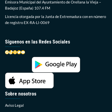
los
Emisora Municipal del Ayuntamiento de Orellana la Vieja –
turistas
Badajoz (España) 107.4 FM
internacionales
a
Licencia otorgada por la Junta de Extremadura con en número
Orellana
de registro EX-RA-LI-0069
Síguenos en las Redes Sociales
Facebook
TikTok
Instagram
Twitter
YouTube
Sobre nosotros
Aviso Legal