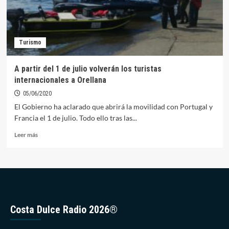
Turismo
A partir del 1 de julio volverán los turistas
internacionales a Orellana
05/06/2020
El Gobierno ha aclarado que abrirá la movilidad con Portugal y
Francia el 1 de julio. Todo ello tras las...
Leer
Leer más
más
sobre
A
partir
del
1
de
Costa Dulce Radio 2026®
julio
volverán