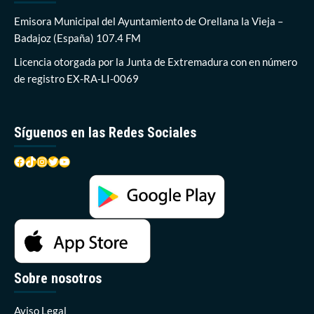
la
autorregulación
Emisora Municipal del Ayuntamiento de Orellana la Vieja –
del
Badajoz (España) 107.4 FM
aceite
de
Licencia otorgada por la Junta de Extremadura con en número
oliva
de registro EX-RA-LI-0069
Síguenos en las Redes Sociales
Facebook
TikTok
Instagram
Twitter
YouTube
Sobre nosotros
Aviso Legal