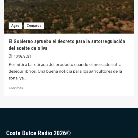
Agro
Comarca
El Gobierno aprueba el decreto para la autorregulación
del aceite de oliva
10/02/2021
Permitirá la retirada del producto cuando el mercado sufra
desequilibrios. Una buena noticia para los agricultores de la
zona, ya...
Leer
Leer más
más
sobre
El
Gobierno
aprueba
el
decreto
Costa Dulce Radio 2026®
para