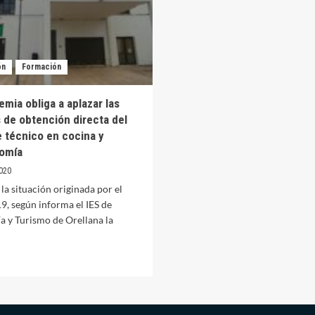
ón
Formación
mia obliga a aplazar las
 de obtención directa del
e técnico en cocina y
omía
020
la situación originada por el
, según informa el IES de
a y Turismo de Orellana la
er
ás
bre
andemia