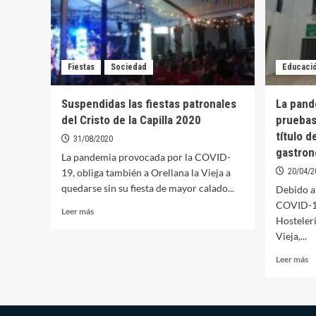
Fiestas
Sociedad
Educaci
Suspendidas las fiestas patronales
La pande
del Cristo de la Capilla 2020
pruebas
título d
31/08/2020
gastron
La pandemia provocada por la COVID-
19, obliga también a Orellana la Vieja a
20/04/2
quedarse sin su fiesta de mayor calado...
Debido a 
COVID-19
Leer
Leer más
Hostelerí
más
Vieja,...
sobre
Suspendidas
Le
Leer más
las
m
fiestas
so
patronales
La
del
p