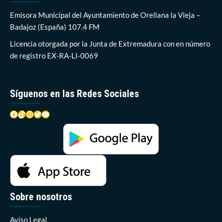
a
Guadalupe
Emisora Municipal del Ayuntamiento de Orellana la Vieja –
Porras
Badajoz (España) 107.4 FM
Licencia otorgada por la Junta de Extremadura con en número
de registro EX-RA-LI-0069
Síguenos en las Redes Sociales
Facebook
TikTok
Instagram
Twitter
YouTube
Sobre nosotros
Aviso Legal