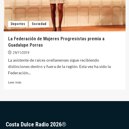
Deportes
Sociedad
La Federación de Mujeres Progresistas premia a
Guadalupe Porras
29/11/2019
La asistente de raíces orellanenses sigue recibiendo
distinciones dentro y fuera de la región. Esta vez ha sido la
Federación...
Leer
Leer más
más
sobre
La
Federación
de
Mujeres
Progresistas
Costa Dulce Radio 2026®
premia