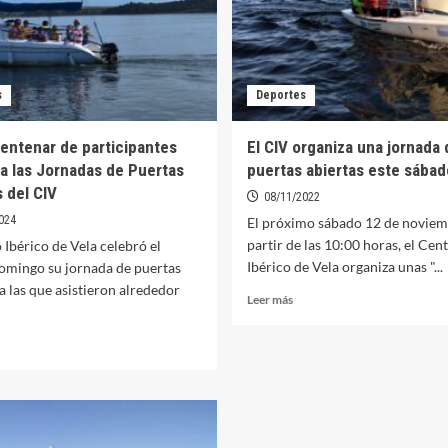
s
Deportes
entenar de participantes
El CIV organiza una jornada 
a las Jornadas de Puertas
puertas abiertas este sábad
 del CIV
08/11/2022
024
El próximo sábado 12 de noviem
partir de las 10:00 horas, el Cen
 Ibérico de Vela celebró el
Ibérico de Vela organiza unas "...
omingo su jornada de puertas
 a las que asistieron alrededor
Leer
Leer más
más
sobre
er
El
ás
CIV
bre
organiza
edio
una
ntenar
jornada
e