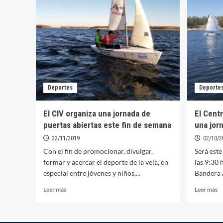
Vela
pa
organiza
a
las
a
VIII
la
“Jornadas
Jo
de
d
Puertas
Pu
Abiertas
Ab
del
de
Puerto
Deportes
Deporte
C
Deportivo”
El CIV organiza una jornada de
El Centr
puertas abiertas este fin de semana
una jor
22/11/2019
02/10/2
Con el fin de promocionar, divulgar,
Será este
formar y acercar el deporte de la vela, en
las 9:30 
especial entre jóvenes y niños,...
Bandera A
Leer
Le
Leer más
Leer más
más
m
sobre
so
El
El