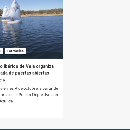
de
rticipantes
puertas
cuden
abiertas
este
s
sábado
rnadas
e
ertas
iertas
l
s
Formación
IV
o Ibérico de Vela organiza
nada de puertas abiertas
019
 viernes, 4 de octubre, a partir de
horas en el Puerto Deportivo con
zul de...
er
ás
bre