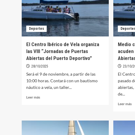
Deportes
Deporte
El Centro Ibérico de Vela organiza
Medio c
las VIII “Jornadas de Puertas
acuden 
Abiertas del Puerto Deportivo”
Abiertas
28/10/2025
23/10/2
Será el 9 de noviembre, a partir de las
El Centro
10:00 horas. Contará con un bautismo
pasado d
náutico a vela, un taller...
abiertas,
de...
Leer
Leer más
más
Le
Leer más
sobre
m
El
so
Centro
M
Ibérico
ce
de
d