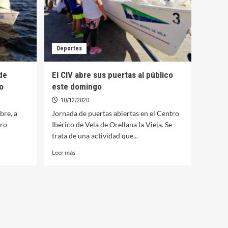
Deportes
de
El CIV abre sus puertas al público
o
este domingo
10/12/2020
bre, a
Jornada de puertas abiertas en el Centro
tro
Ibérico de Vela de Orellana la Vieja. Se
trata de una actividad que...
Leer
Leer más
más
sobre
El
CIV
abre
sus
puertas