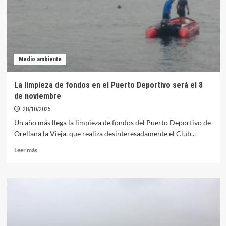
banderas
azules
en
Puerto
Deportivo
y
Medio ambiente
Playa
La limpieza de fondos en el Puerto Deportivo será el 8
de noviembre
28/10/2025
Un año más llega la limpieza de fondos del Puerto Deportivo de
Orellana la Vieja, que realiza desinteresadamente el Club...
Leer
Leer más
más
sobre
La
limpieza
de
fondos
en
el