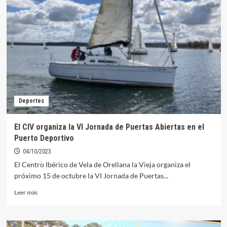
una
quincena
de
voluntarios
participarán
en
la
VI
Jornada
de
Deportes
Limpieza
de
Fondos
El CIV organiza la VI Jornada de Puertas Abiertas en el
Puerto
Puerto Deportivo
Deportivo
04/10/2023
El Centro Ibérico de Vela de Orellana la Vieja organiza el
próximo 15 de octubre la VI Jornada de Puertas...
Leer
Leer más
más
sobre
El