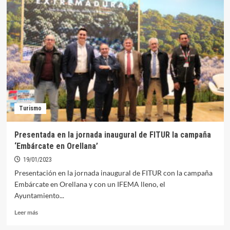
CIV
organiza
la
VI
Jornada
de
Puertas
Abiertas
en
el
Puerto
Turismo
Deportivo
Presentada en la jornada inaugural de FITUR la campaña
‘Embárcate en Orellana’
19/01/2023
Presentación en la jornada inaugural de FITUR con la campaña
Embárcate en Orellana y con un IFEMA lleno, el
Ayuntamiento...
Leer
Leer más
más