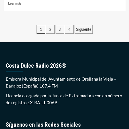
Leer
Leer más
más
sobre
Comienza
la
Paginación
1
2
3
4
Siguiente
cuenta
atrás
de
para
entradas
la
concesión
de
las
Costa Dulce Radio 2026®
banderas
azules
Emisora Municipal del Ayuntamiento de Orellana la Vieja –
de
2023
Badajoz (España) 107.4 FM
Licencia otorgada por la Junta de Extremadura con en número
de registro EX-RA-LI-0069
Síguenos en las Redes Sociales