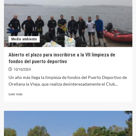
Puerto
Deportivo
será
el
8
de
Medio ambiente
noviembre
Abierto el plazo para inscribirse a la VII limpieza de
fondos del puerto deportivo
10/10/2024
Un año más llega la limpieza de fondos del Puerto Deportivo de
Orellana la Vieja, que realiza desinteresadamente el Club...
Leer
Leer más
más
sobre
Abierto
el
plazo
para
inscribirse