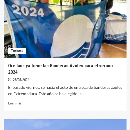
el
Sendero
Azul
de
Orellana
entran
en
la
última
Turismo
actualización
de
la
Orellana ya tiene las Banderas Azules para el verano
guía
2024
promocional
‘Extremadura
28/05/2024
es
El pasado viernes, se hacía el acto de entrega de banderas azules
agua’
en Extremadura. Este año se ha elegido la...
2024
Leer
Leer más
más
sobre
Orellana
ya
tiene