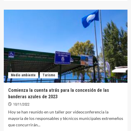
sobre
Una
docena
de
buzos
participará
mañana
en
la
limpieza
de
fondos
del
Medio ambiente
Turismo
puerto
deportivo
de
Comienza la cuenta atrás para la concesión de las
Orellana
banderas azules de 2023
10/11/2022
Hoy se han reunido en un taller por videoconferencia la
mayoría de los responsables y técnicos municipales extremeños
que concurrirán...