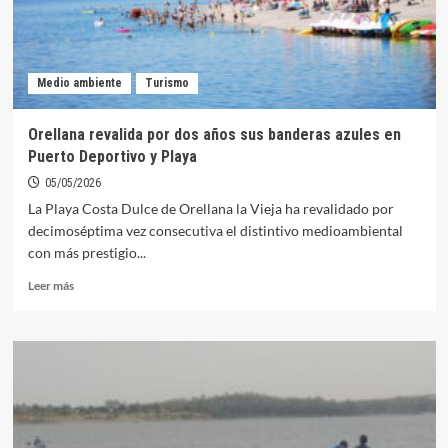
Medio ambiente
Turismo
Orellana revalida por dos años sus banderas azules en
Puerto Deportivo y Playa
05/05/2026
La Playa Costa Dulce de Orellana la Vieja ha revalidado por
decimoséptima vez consecutiva el distintivo medioambiental
con más prestigio...
Leer
Leer más
más
sobre
Orellana
revalida
por
dos
años
sus