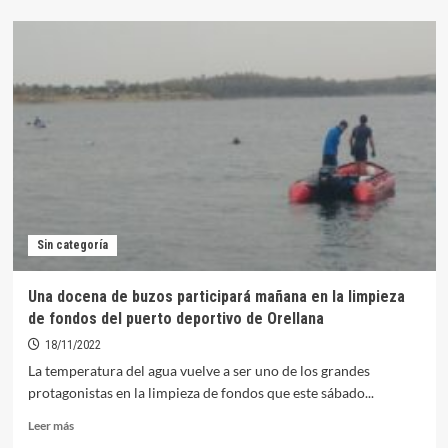
sobre
Presentada
en
la
jornada
inaugural
de
FITUR
la
campaña
‘Embárcate
en
Orellana’
Sin categoría
Una docena de buzos participará mañana en la limpieza
de fondos del puerto deportivo de Orellana
18/11/2022
La temperatura del agua vuelve a ser uno de los grandes
protagonistas en la limpieza de fondos que este sábado...
Leer
Leer más
más