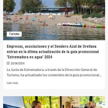
a
la
VII
limpieza
de
fondos
del
Turismo
puerto
deportivo
Empresas, asociaciones y el Sendero Azul de Orellana
entran en la última actualización de la guía promocional
‘Extremadura es agua’ 2024
26/06/2024
La Junta de Extremadura, a través de la Dirección General de
Turismo, ha actualizado los contenidos de la guía promocional...
Leer
Leer más
más
sobre
Empresas,
asociaciones
y