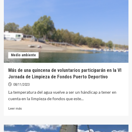
las
Banderas
Azules
para
el
verano
2024
Medio ambiente
Más de una quincena de voluntarios participarán en la VI
Jornada de Limpieza de Fondos Puerto Deportivo
08/11/2023
La temperatura del agua vuelve a ser un hándicap a tener en
cuenta en la limpieza de fondos que este...
Leer
Leer más
más
sobre
Más
de