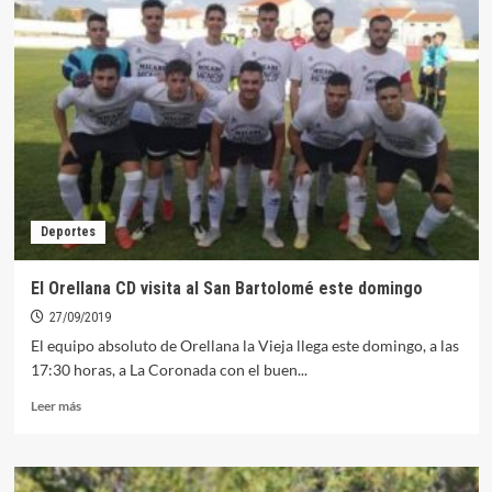
Orellana
CD
recibe
al
Quintana
en
su
primer
partido
del
año
Deportes
en
casa
El Orellana CD visita al San Bartolomé este domingo
27/09/2019
El equipo absoluto de Orellana la Vieja llega este domingo, a las
17:30 horas, a La Coronada con el buen...
Leer
Leer más
más
sobre
El
Orellana