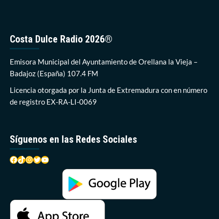
albergará
la
segunda
fase
Costa Dulce Radio 2026®
del
Campeonato
de
Emisora Municipal del Ayuntamiento de Orellana la Vieja –
Extremadura
Badajoz (España) 107.4 FM
de
Recorridos
Licencia otorgada por la Junta de Extremadura con en número
de
de registro EX-RA-LI-0069
Caza
Síguenos en las Redes Sociales
Facebook
TikTok
Instagram
Twitter
YouTube