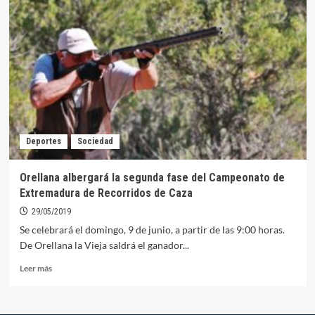
CD
visita
al
San
Bartolomé
este
domingo
Deportes
Sociedad
Orellana albergará la segunda fase del Campeonato de
Extremadura de Recorridos de Caza
29/05/2019
Se celebrará el domingo, 9 de junio, a partir de las 9:00 horas.
De Orellana la Vieja saldrá el ganador...
Leer
Leer más
más
sobre
Orellana