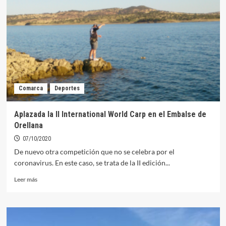
Orellana
CD
confinados
tras
detectarse
un
positivo
en
la
Comarca
Deportes
plantilla
Aplazada la II International World Carp en el Embalse de
Orellana
07/10/2020
De nuevo otra competición que no se celebra por el
coronavirus. En este caso, se trata de la II edición...
Leer
Leer más
más
sobre
Aplazada
la
II