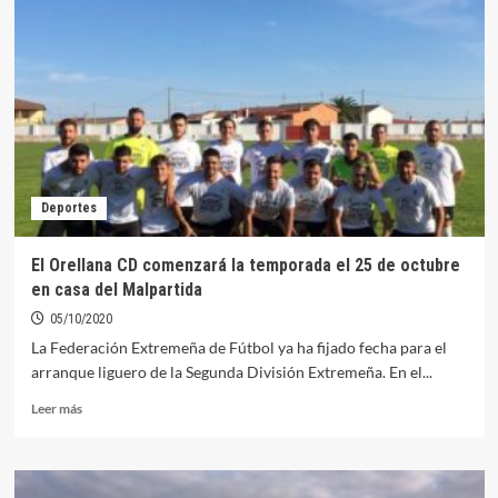
International
World
Carp
en
el
Embalse
de
Orellana
Deportes
El Orellana CD comenzará la temporada el 25 de octubre
en casa del Malpartida
05/10/2020
La Federación Extremeña de Fútbol ya ha fijado fecha para el
arranque liguero de la Segunda División Extremeña. En el...
Leer
Leer más
más
sobre
El
Orellana