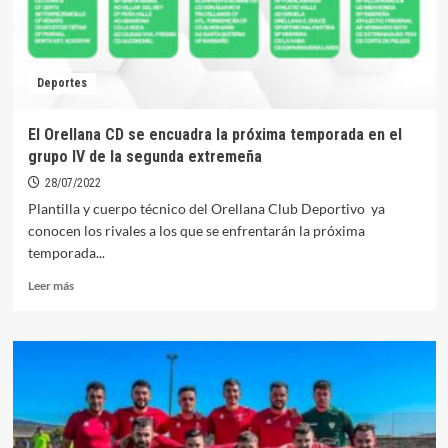
Deportes
El Orellana CD se encuadra la próxima temporada en el
grupo IV de la segunda extremeña
28/07/2022
Plantilla y cuerpo técnico del Orellana Club Deportivo ya
conocen los rivales a los que se enfrentarán la próxima
temporada...
Leer
Leer más
más
sobre
El
Orellana
CD
se
encuadra
la