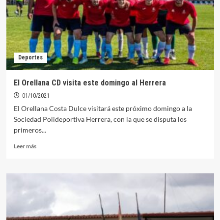
próxima
temporada
en
el
grupo
IV
Deportes
de
la
segunda
El Orellana CD visita este domingo al Herrera
extremeña
01/10/2021
El Orellana Costa Dulce visitará este próximo domingo a la
Sociedad Polideportiva Herrera, con la que se disputa los
primeros...
Leer
Leer más
más
sobre
El
Orellana
CD
visita
este
domingo