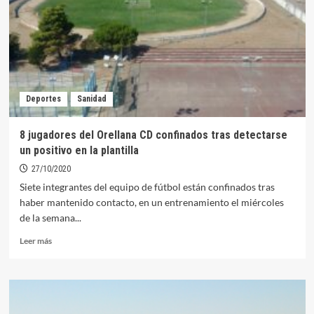
a
administrar
las
segundas
dosis
de
AstraZeneca
Deportes
Sanidad
a
los
mayores
8 jugadores del Orellana CD confinados tras detectarse
de
un positivo en la plantilla
60
27/10/2020
Siete integrantes del equipo de fútbol están confinados tras
haber mantenido contacto, en un entrenamiento el miércoles
de la semana...
Leer
Leer más
más
sobre
8
jugadores
del