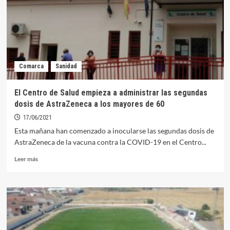
al
Herrera
Comarca
Sanidad
El Centro de Salud empieza a administrar las segundas
dosis de AstraZeneca a los mayores de 60
17/06/2021
Esta mañana han comenzado a inocularse las segundas dosis de
AstraZeneca de la vacuna contra la COVID-19 en el Centro...
Leer
Leer más
más
sobre
El
Centro
de
Salud
empieza