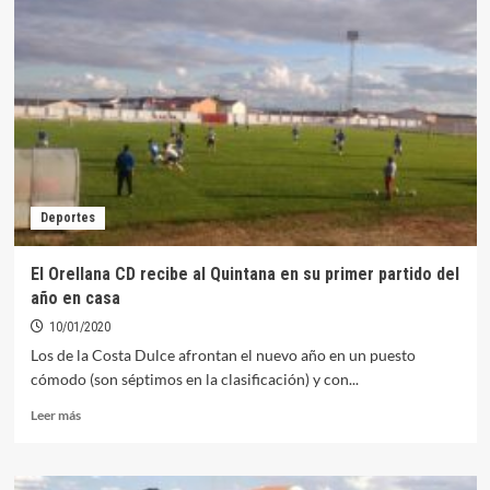
CD
comenzará
la
temporada
el
25
de
octubre
en
casa
Deportes
del
Malpartida
El Orellana CD recibe al Quintana en su primer partido del
año en casa
10/01/2020
Los de la Costa Dulce afrontan el nuevo año en un puesto
cómodo (son séptimos en la clasificación) y con...
Leer
Leer más
más
sobre
El