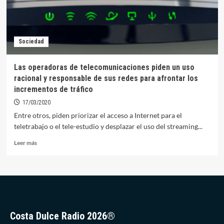
Sociedad
Las operadoras de telecomunicaciones piden un uso
racional y responsable de sus redes para afrontar los
incrementos de tráfico
17/03/2020
Entre otros, piden priorizar el acceso a Internet para el
teletrabajo o el tele-estudio y desplazar el uso del streaming...
Leer
Leer más
más
sobre
Las
operadoras
de
telecomunicaciones
piden
Costa Dulce Radio 2026®
un