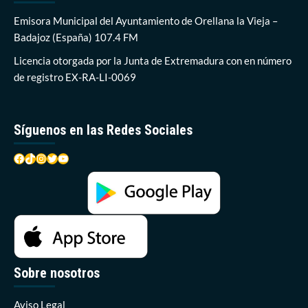
uso
racional
Emisora Municipal del Ayuntamiento de Orellana la Vieja –
y
Badajoz (España) 107.4 FM
responsable
de
Licencia otorgada por la Junta de Extremadura con en número
sus
de registro EX-RA-LI-0069
redes
para
afrontar
los
Síguenos en las Redes Sociales
incrementos
de
Facebook
TikTok
Instagram
Twitter
YouTube
tráfico
Sobre nosotros
Aviso Legal