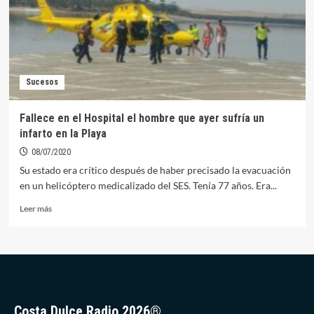
zona
de
salud
de
Orellana
por
Sucesos
COVID-
19
Fallece en el Hospital el hombre que ayer sufría un
infarto en la Playa
08/07/2020
Su estado era crítico después de haber precisado la evacuación
en un helicóptero medicalizado del SES. Tenía 77 años. Era...
Leer
Leer más
más
sobre
Fallece
en
el
Hospital
el
Costa Dulce Radio 2026®
hombre