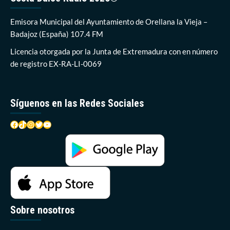
que
ayer
Emisora Municipal del Ayuntamiento de Orellana la Vieja –
sufría
Badajoz (España) 107.4 FM
un
infarto
Licencia otorgada por la Junta de Extremadura con en número
en
de registro EX-RA-LI-0069
la
Playa
Síguenos en las Redes Sociales
Facebook
TikTok
Instagram
Twitter
YouTube
Sobre nosotros