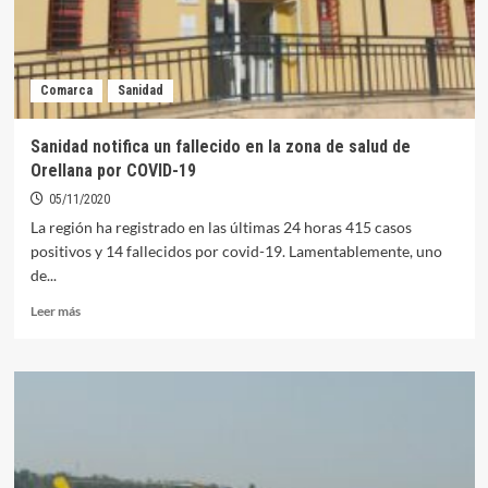
Comarca
Sanidad
Sanidad notifica un fallecido en la zona de salud de
Orellana por COVID-19
05/11/2020
La región ha registrado en las últimas 24 horas 415 casos
positivos y 14 fallecidos por covid-19. Lamentablemente, uno
de...
Leer
Leer más
más
sobre
Sanidad
notifica
un
fallecido
en
la