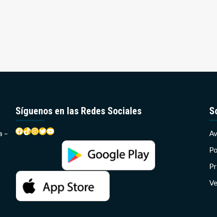
Síguenos en las Redes Sociales
S
Facebook
TikTok
Instagram
Twitter
YouTube
a –
Av
Po
Pr
Ve