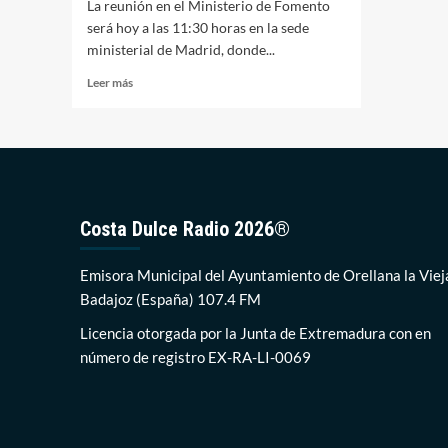
La reunión en el Ministerio de Fomento
será hoy a las 11:30 horas en la sede
ministerial de Madrid, donde...
Leer
Leer más
más
sobre
La
Plataforma
N-
430
se
Costa Dulce Radio 2026®
reúne
hoy
con
Emisora Municipal del Ayuntamiento de Orellana la Viej
el
Badajoz (España) 107.4 FM
director
general
Licencia otorgada por la Junta de Extremadura con en
de
número de registro EX-RA-LI-0069
infraestructuras