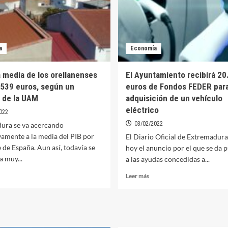
a
Economía
a media de los orellanenses
El Ayuntamiento recibirá 20
.539 euros, según un
euros de Fondos FEDER para
 de la UAM
adquisición de un vehículo
eléctrico
022
03/02/2022
ura se va acercando
vamente a la media del PIB por
El Diario Oficial de Extremadura
 de España. Aun así, todavía se
hoy el anuncio por el que se da 
 muy...
a las ayudas concedidas a...
er
Leer
Leer más
ás
más
bre
sobre
El
nta
Ayuntamiento
edia
recibirá