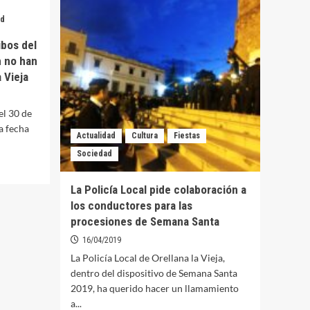
de
Tracción
ad
Mecánica
ibos del
n no han
 Vieja
el 30 de
sa fecha
Actualidad
Cultura
Fiestas
Sociedad
La Policía Local pide colaboración a
los conductores para las
procesiones de Semana Santa
16/04/2019
La Policía Local de Orellana la Vieja,
dentro del dispositivo de Semana Santa
2019, ha querido hacer un llamamiento
a...