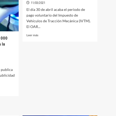
11/03/2021
El día 30 de abril acaba el periodo de
pago voluntario del Impuesto de
Vehículos de Tracción Mecánica (IVTM).
El OAR...
Leer
Leer más
.000
más
 la
sobre
Abierto
hasta
el
30
de
 publica
abril
publicidad
el
periodo
de
pago
del
Impuesto
de
Vehículos