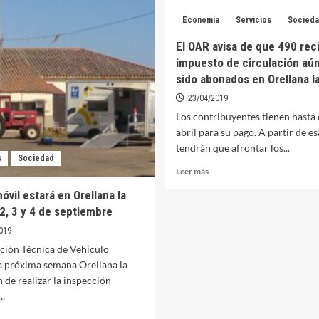
e
20.000
s
euros
Economía
Servicios
Socied
ellanenses
de
El OAR avisa de que 490 rec
Fondos
e
FEDER
impuesto de circulación aú
.539
para
sido abonados en Orellana la
ros,
la
23/04/2019
egún
adquisición
n
de
Los contribuyentes tienen hasta 
forme
un
abril para su pago. A partir de e
e
vehículo
tendrán que afrontar los...
eléctrico
s
Sociedad
AM
Leer
Leer más
más
óvil estará en Orellana la
sobre
 2, 3 y 4 de septiembre
El
OAR
019
avisa
cción Técnica de Vehículo
de
la próxima semana Orellana la
que
490
in de realizar la inspección
recibos
..
del
er
impuesto