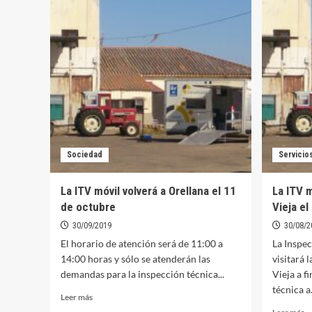
d
OAR
lo
recuerda
or
que
es
el
d
próximo
9
5
eu
de
s
mayo
u
finaliza
in
el
d
periodo
la
Sociedad
Servicio
voluntario
U
de
pago
La ITV móvil volverá a Orellana el 11
La ITV m
del
de octubre
Vieja el
Impuesto
Sobre
30/09/2019
30/08/2
Vehículos
El horario de atención será de 11:00 a
La Inspe
de
14:00 horas y sólo se atenderán las
visitará 
Tracción Mecánica
demandas para la inspección técnica...
Vieja a f
técnica a.
Leer
Leer más
más
Le