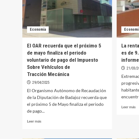
Economía
Economí
El OAR recuerda que el próximo 5
La rent
de mayo finaliza el periodo
es de 9
voluntario de pago del Impuesto
informe
Sobre Vehículos de
21/03/2
Tracción Mecánica
Extremad
29/04/2025
progresi
habitante
El Organismo Autónomo de Recaudación
encuentra
de la Diputación de Badajoz recuerda que
el próximo 5 de Mayo finaliza el periodo
Le
Leer más
de pago...
m
so
Leer
Leer más
La
más
re
sobre
m
El