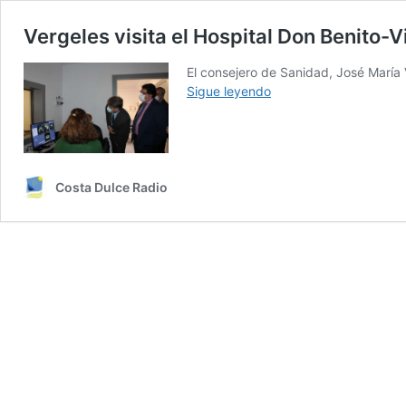
Vergeles visita el Hospital Don Benito-
El consejero de Sanidad, José María 
Vergeles
Sigue leyendo
visita
el
Hospital
Don
Benito-
Costa Dulce Radio
Villanueva
para
conocer
las
mejoras
realizadas