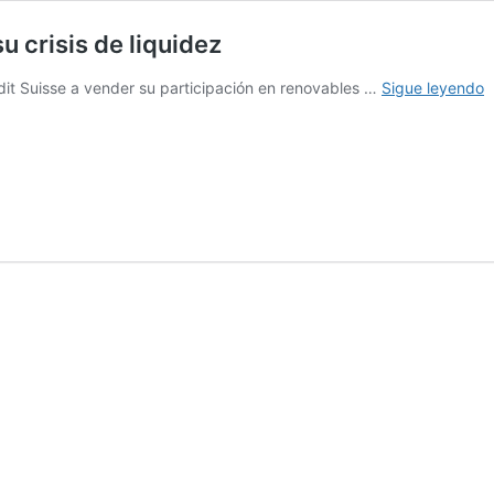
u crisis de liquidez
C
edit Suisse a vender su participación en renovables …
Sigue leyendo
S
s
d
d
E
t
s
c
d
l