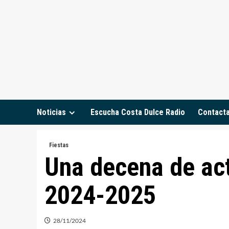
Saltar
al
contenido
Noticias
Escucha Costa Dulce Radio
Contact
Fiestas
Una decena de ac
2024-2025
28/11/2024