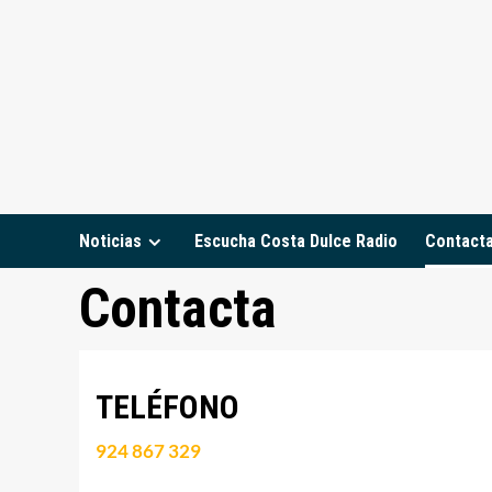
Saltar
al
contenido
Noticias
Escucha Costa Dulce Radio
Contact
Contacta
TELÉFONO
924 867 329