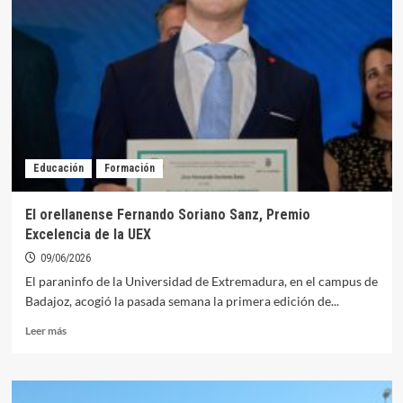
de
graduaciones
en
el
CEIP
Santo
Domingo
Educación
Formación
El orellanense Fernando Soriano Sanz, Premio
Excelencia de la UEX
09/06/2026
El paraninfo de la Universidad de Extremadura, en el campus de
Badajoz, acogió la pasada semana la primera edición de...
Leer
Leer más
más
sobre
El
orellanense