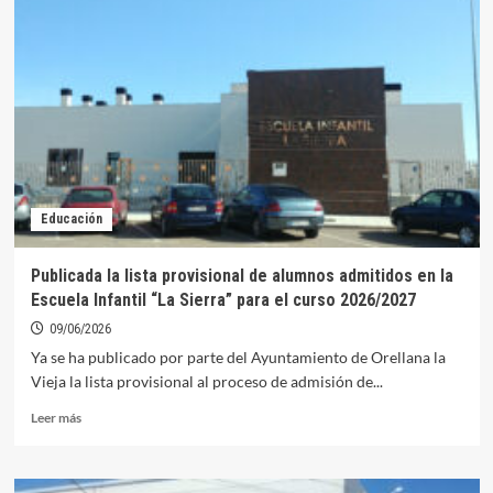
Fernando
Soriano
Sanz,
Premio
Excelencia
de
la
UEX
Educación
Publicada la lista provisional de alumnos admitidos en la
Escuela Infantil “La Sierra” para el curso 2026/2027
09/06/2026
Ya se ha publicado por parte del Ayuntamiento de Orellana la
Vieja la lista provisional al proceso de admisión de...
Leer
Leer más
más
sobre
Publicada