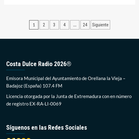
más
sobre
Publicadas
las
Paginación
1
…
2
3
4
24
Siguiente
bases
para
de
la
entradas
admisión
de
alumnos
en
Costa Dulce Radio 2026®
la
Escuela
Emisora Municipal del Ayuntamiento de Orellana la Vieja –
Infantil
“La
Badajoz (España) 107.4 FM
Sierra”
Licencia otorgada por la Junta de Extremadura con en número
durante
el
de registro EX-RA-LI-0069
curso
2026/2027
Síguenos en las Redes Sociales