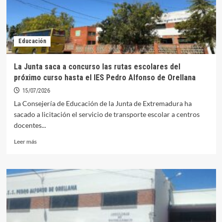
Educación
La Junta saca a concurso las rutas escolares del
próximo curso hasta el IES Pedro Alfonso de Orellana
15/07/2026
La Consejería de Educación de la Junta de Extremadura ha
sacado a licitación el servicio de transporte escolar a centros
docentes...
Leer
Leer más
más
sobre
La
Junta
saca
a
concurso
las