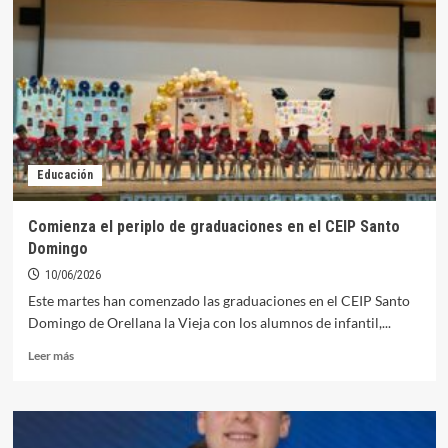
Alfonso
de
Orellana
llega
al
“100%
de
aprobados”
en
Educación
la
PAU
2026
Comienza el periplo de graduaciones en el CEIP Santo
Domingo
10/06/2026
Este martes han comenzado las graduaciones en el CEIP Santo
Domingo de Orellana la Vieja con los alumnos de infantil,...
Leer
Leer más
más
sobre
Comienza
el
periplo