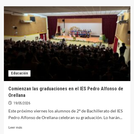
sobre
18
alumnos
del
IES
Pedro
Alfonso
de
Orellana
se
enfrentan
desde
hoy
Educación
a
la
PAU
Comienzan las graduaciones en el IES Pedro Alfonso de
Orellana
19/05/2026
Este próximo viernes los alumnos de 2º de Bachillerato del IES
Pedro Alfonso de Orellana celebran su graduación. Lo harán...
Leer
Leer más
más