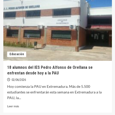
la
lista
provisional
de
alumnos
admitidos
en
la
Escuela
Infantil
“La
Educación
Sierra”
para
el
18 alumnos del IES Pedro Alfonso de Orellana se
curso
enfrentan desde hoy a la PAU
2026/2027
02/06/2026
Hoy comienza la PAU en Extremadura. Más de 5.500
estudiantes se enfrentarán esta semana en Extremadura a la
PAU, la...
Leer
Leer más
más