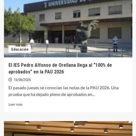
de
admisión
y
matriculación
en
enseñanzas
dirigidas
a
Educación
personas
adultas
El IES Pedro Alfonso de Orellana llega al “100% de
aprobados” en la PAU 2026
16/06/2026
El pasado jueves se conocían las notas de la PAU 2026. Una
prueba que ha dejado pleno de aprobados en...
Leer
Leer más
más
sobre
El
IES
Pedro