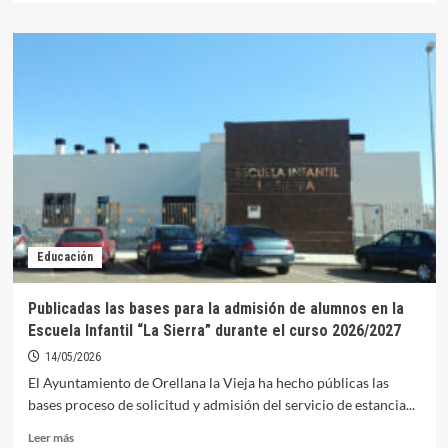
sobre
Comienzan
las
graduaciones
en
el
IES
Pedro
Alfonso
de
Orellana
Educación
Publicadas las bases para la admisión de alumnos en la
Escuela Infantil “La Sierra” durante el curso 2026/2027
14/05/2026
El Ayuntamiento de Orellana la Vieja ha hecho públicas las
bases proceso de solicitud y admisión del servicio de estancia...
Leer
Leer más