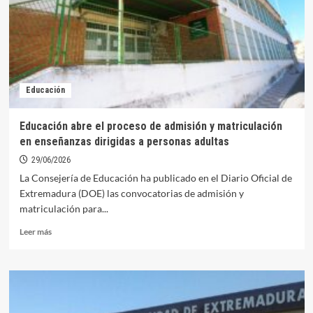
de
Orellana
se
presentan
a
la
Educación
convocatoria
extraordinaria
de
Educación abre el proceso de admisión y matriculación
la
en enseñanzas dirigidas a personas adultas
PAU
29/06/2026
La Consejería de Educación ha publicado en el Diario Oficial de
Extremadura (DOE) las convocatorias de admisión y
matriculación para...
Leer
Leer más
más
sobre
Educación
abre
el
proceso