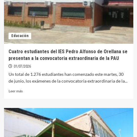
rutas
escolares
del
próximo
curso
hasta
Educación
el
IES
Pedro
Cuatro estudiantes del IES Pedro Alfonso de Orellana se
Alfonso
presentan a la convocatoria extraordinaria de la PAU
de
Orellana
01/07/2026
Un total de 1.276 estudiantes han comenzado este martes, 30
de junio, los exámenes de la convocatoria extraordinaria de la...
Leer
Leer más
más
sobre
Cuatro
estudiantes
del
IES
Pedro
Alfonso