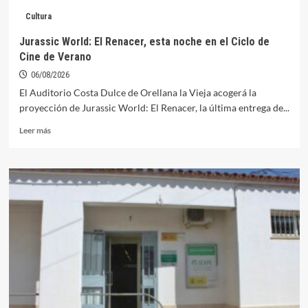
critica
Cultura
la
retirada
Jurassic World: El Renacer, esta noche en el Ciclo de
del
Cine de Verano
Plan
General
06/08/2026
Piscícola
El Auditorio Costa Dulce de Orellana la Vieja acogerá la
y
proyección de Jurassic World: El Renacer, la última entrega de...
acusa
a
Leer
Leer más
la
más
Junta
sobre
de
Jurassic
ceder
World:
ante
El
las
Renacer,
especies
esta
invasoras
noche
en
el
Ciclo
de
Cine