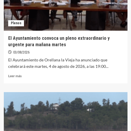
de
la
segunda
división
Plenos
extremeña
la
próxima
El Ayuntamiento convoca un pleno extraordinario y
temporada
urgente para mañana martes
2026/2027
03/08/2026
El Ayuntamiento de Orellana la Vieja ha anunciado que
celebrará este martes, 4 de agosto de 2026, a las 19:00...
Leer
Leer más
más
sobre
El
Ayuntamiento
convoca
un
pleno
extraordinario
y
urgente