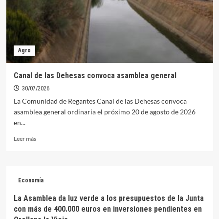
General
Piscícola
que
ponía
en
Agro
jaque
el
sector
Canal de las Dehesas convoca asamblea general
de
30/07/2026
la
pesca
La Comunidad de Regantes Canal de las Dehesas convoca
en
asamblea general ordinaria el próximo 20 de agosto de 2026
la
en...
región
Leer
Leer más
más
sobre
Canal
de
Economía
las
Dehesas
La Asamblea da luz verde a los presupuestos de la Junta
convoca
con más de 400.000 euros en inversiones pendientes en
asamblea