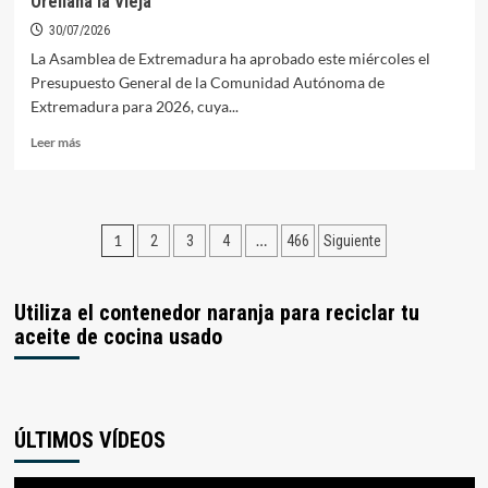
Orellana la Vieja
general
30/07/2026
La Asamblea de Extremadura ha aprobado este miércoles el
Presupuesto General de la Comunidad Autónoma de
Extremadura para 2026, cuya...
Leer
Leer más
más
sobre
La
Asamblea
Paginación
1
…
2
3
4
466
Siguiente
da
luz
de
verde
entradas
a
Utiliza el contenedor naranja para reciclar tu
los
aceite de cocina usado
presupuestos
de
la
Junta
con
ÚLTIMOS VÍDEOS
más
de