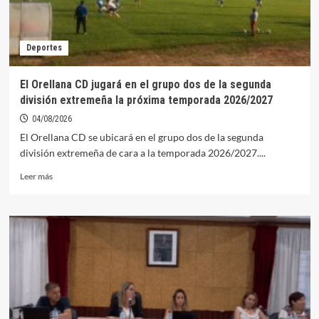
del Festival
Folclórico
de
Deportes
los
Pueblos
del
El Orellana CD jugará en el grupo dos de la segunda
Mundo
división extremeña la próxima temporada 2026/2027
en
Orellana
04/08/2026
El Orellana CD se ubicará en el grupo dos de la segunda
división extremeña de cara a la temporada 2026/2027....
Leer
Leer más
más
sobre
El
Orellana
CD
jugará
en
el
grupo
dos