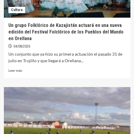
Cultura
Un grupo Folklórico de Kazajistán actuará en una nueva
edición del Festival Folclórico de los Pueblos del Mundo
en Orellana
04/08/2026
Un conjunto que ya hizo su primera actuación el pasado 31 de
julio en Trujillo y que llegará a Orellana...
Leer
Leer más
más
sobre
Un grupo
Folklórico
de
Kazajistán
actuará
en
una
nueva
edición