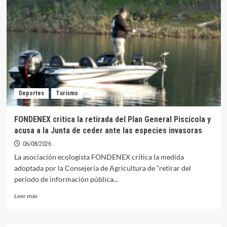
con
arma
de
fuego
en
un
establecimiento
de
Orellana
Deportes
Turismo
la
Vieja
FONDENEX critica la retirada del Plan General Piscícola y
acusa a la Junta de ceder ante las especies invasoras
06/08/2026
La asociación ecologista FONDENEX critica la medida
adoptada por la Consejería de Agricultura de “retirar del
periodo de información pública...
Leer
Leer más
más
sobre
FONDENEX