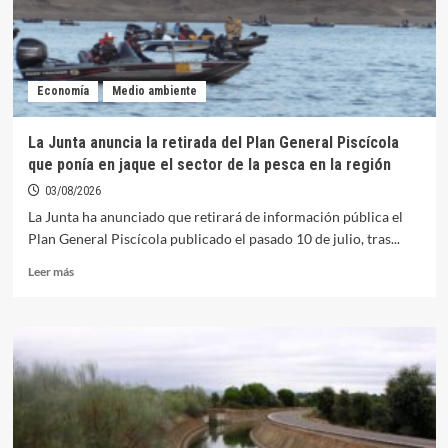
para
mañana
martes
Economía
Medio ambiente
La Junta anuncia la retirada del Plan General Piscícola
que ponía en jaque el sector de la pesca en la región
03/08/2026
La Junta ha anunciado que retirará de información pública el
Plan General Piscícola publicado el pasado 10 de julio, tras...
Leer
Leer más
más
sobre
La
Junta
anuncia
la
retirada
del
Plan