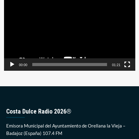
Reproductor
400.000
euros
de
en
vídeo
inversiones
pendientes
en
Orellana
la
Vieja
00:00
01:21
Costa Dulce Radio 2026®
Emisora Municipal del Ayuntamiento de Orellana la Vieja –
Badajoz (España) 107.4 FM