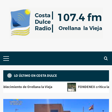
Saltar
al
contenido
Menú
primario
LO ÚLTIMO EN COSTA DULCE
nto de Orellana la Vieja
FONDENEX critica la retirada del 