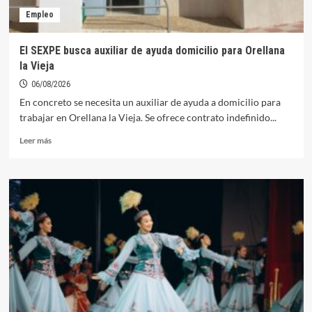
de
Empleo
Verano
El SEXPE busca auxiliar de ayuda domicilio para Orellana
la Vieja
06/08/2026
En concreto se necesita un auxiliar de ayuda a domicilio para
trabajar en Orellana la Vieja. Se ofrece contrato indefinido...
Leer
Leer más
más
sobre
El
SEXPE
busca
auxiliar
de
ayuda
domicilio
para
Orellana
la
Vieja