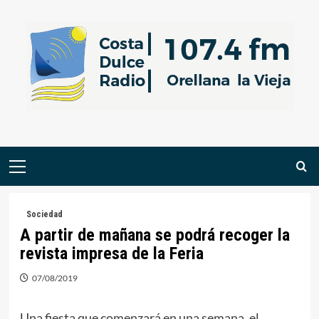
Saltar
al
contenido
Menú
primario
Sociedad
A partir de mañana se podrá recoger la
revista impresa de la Feria
07/08/2019
Una fiesta que comenzará en una semana, el