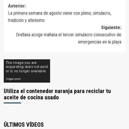
Navegación
Anterior:
La primera semana de agosto viene con pleno, simulacro,
de
tradición y atletismo
entradas
Siguiente:
Orellana acoge mañana el tercer simulacro consecutivo de
emergencias en la playa
Utiliza el contenedor naranja para reciclar tu
aceite de cocina usado
ÚLTIMOS VÍDEOS