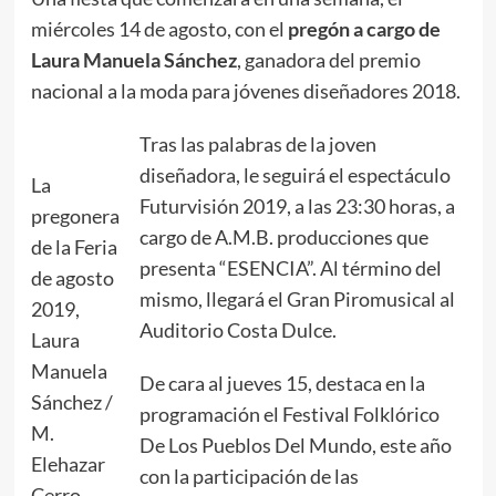
miércoles 14 de agosto, con el
pregón a cargo de
Laura Manuela Sánchez
, ganadora del premio
nacional a la moda para jóvenes diseñadores 2018.
Tras las palabras de la joven
diseñadora, le seguirá el espectáculo
La
Futurvisión 2019, a las 23:30 horas, a
pregonera
cargo de A.M.B. producciones que
de la Feria
presenta “ESENCIA”. Al término del
de agosto
mismo, llegará el Gran Piromusical al
2019,
Auditorio Costa Dulce.
Laura
Manuela
De cara al jueves 15, destaca en la
Sánchez /
programación el Festival Folklórico
M.
De Los Pueblos Del Mundo, este año
Elehazar
con la participación de las
Cerro