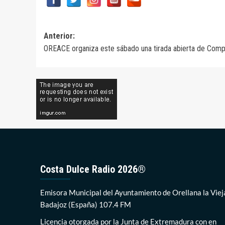
Navegación
Anterior:
OREACE organiza este sábado una tirada abierta de Comp
de
entradas
Costa Dulce Radio 2026®
Emisora Municipal del Ayuntamiento de Orellana la Viej
Badajoz (España) 107.4 FM
Licencia otorgada por la Junta de Extremadura con en