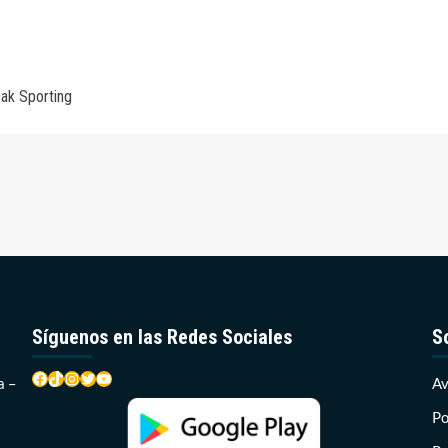
ak Sporting
Síguenos en las Redes Sociales
S
Facebook
TikTok
Instagram
Twitter
YouTube
a –
Av
Po