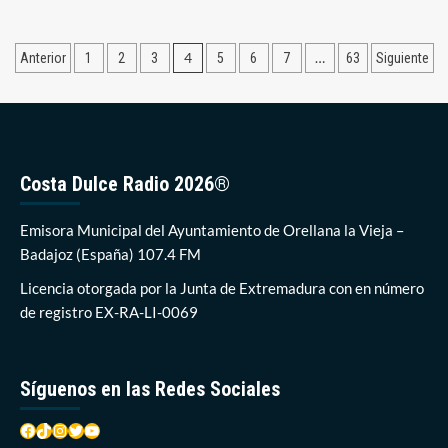
sobre
El
Centro
Paginación
4
…
Anterior
1
2
3
5
6
7
63
Siguiente
de
Salud
de
de
entradas
Orellana
acogerá
una
colecta
Costa Dulce Radio 2026®
de
sangre
Emisora Municipal del Ayuntamiento de Orellana la Vieja –
el
próximo
Badajoz (España) 107.4 FM
6
Licencia otorgada por la Junta de Extremadura con en número
de
octubre
de registro EX-RA-LI-0069
Síguenos en las Redes Sociales
Facebook
TikTok
Instagram
Twitter
YouTube