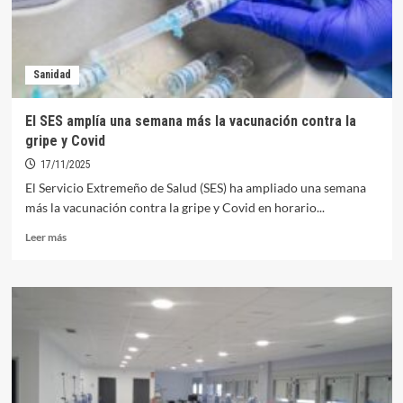
Sanidad
El SES amplía una semana más la vacunación contra la
gripe y Covid
17/11/2025
El Servicio Extremeño de Salud (SES) ha ampliado una semana
más la vacunación contra la gripe y Covid en horario...
Leer
Leer más
más
sobre
El
SES
amplía
una
semana
más
la