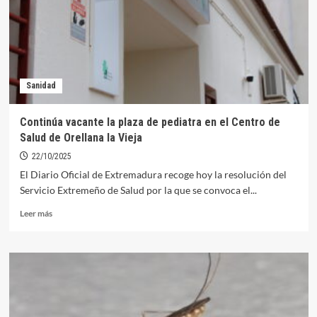
Zona
de
Salud
de
Orellana
durante
Sanidad
este
mes
Continúa vacante la plaza de pediatra en el Centro de
Salud de Orellana la Vieja
22/10/2025
El Diario Oficial de Extremadura recoge hoy la resolución del
Servicio Extremeño de Salud por la que se convoca el...
Leer
Leer más
más
sobre
Continúa
vacante
la
plaza
de