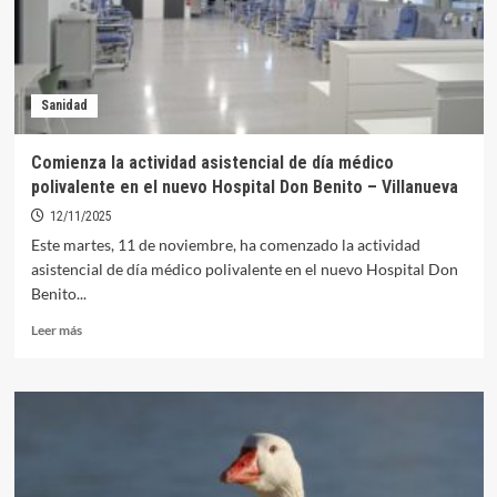
vacunación
contra
la
gripe
y
Sanidad
Covid
Comienza la actividad asistencial de día médico
polivalente en el nuevo Hospital Don Benito – Villanueva
12/11/2025
Este martes, 11 de noviembre, ha comenzado la actividad
asistencial de día médico polivalente en el nuevo Hospital Don
Benito...
Leer
Leer más
más
sobre
Comienza
la
actividad
asistencial
de
día