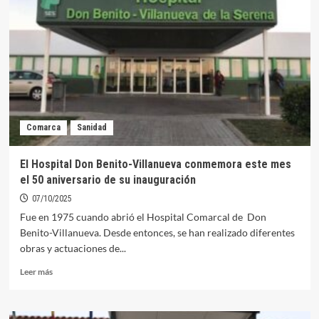
de
vacunación
de
gripe
y
covid
en
la
Zona
Comarca
Sanidad
de
Salud
de
El Hospital Don Benito-Villanueva conmemora este mes
Orellana
el 50 aniversario de su inauguración
07/10/2025
Fue en 1975 cuando abrió el Hospital Comarcal de Don
Benito-Villanueva. Desde entonces, se han realizado diferentes
obras y actuaciones de...
Leer
Leer más
más
sobre
El