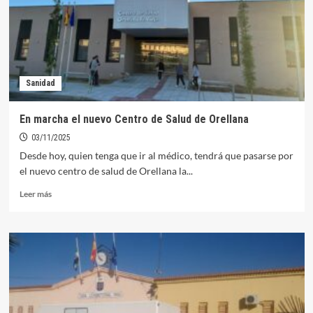
frenar
la
gripe
aviar
Sanidad
En marcha el nuevo Centro de Salud de Orellana
03/11/2025
Desde hoy, quien tenga que ir al médico, tendrá que pasarse por
el nuevo centro de salud de Orellana la...
Leer
Leer más
más
sobre
En
marcha
el
nuevo
Centro
de
Salud