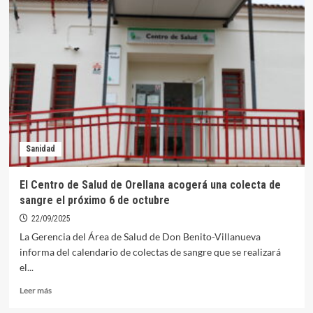
Hospital
Don
Benito-
Villanueva
conmemora
este
mes
el
50
aniversario
de
Sanidad
su
inauguración
El Centro de Salud de Orellana acogerá una colecta de
sangre el próximo 6 de octubre
22/09/2025
La Gerencia del Área de Salud de Don Benito-Villanueva
informa del calendario de colectas de sangre que se realizará
el...
Leer
Leer más
más