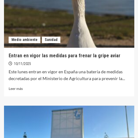
médico
polivalente
en
el
nuevo
Hospital
Medio ambiente
Sanidad
Don
Benito
–
Entran en vigor las medidas para frenar la gripe aviar
Villanueva
10/11/2025
Este lunes entran en vigor en España una batería de medidas
decretadas por el Ministerio de Agricultura para prevenir la...
Leer
Leer más
más
sobre
Entran
en
vigor
las
medidas
para