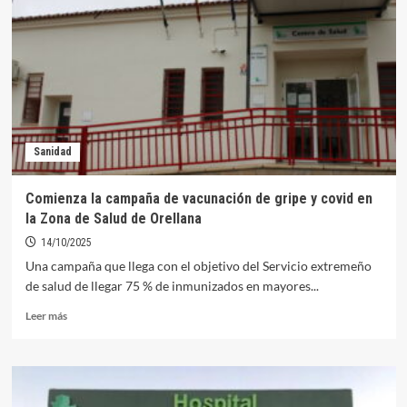
casos
de Fiebre
del
Nilo
Occidental
Sanidad
Comienza la campaña de vacunación de gripe y covid en
la Zona de Salud de Orellana
14/10/2025
Una campaña que llega con el objetivo del Servicio extremeño
de salud de llegar 75 % de inmunizados en mayores...
Leer
Leer más
más
sobre
Comienza
la
campaña