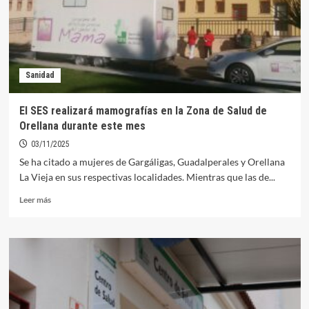
de
Orellana
Sanidad
El SES realizará mamografías en la Zona de Salud de
Orellana durante este mes
03/11/2025
Se ha citado a mujeres de Gargáligas, Guadalperales y Orellana
La Vieja en sus respectivas localidades. Mientras que las de...
Leer
Leer más
más
sobre
El
SES
realizará
mamografías
en
la