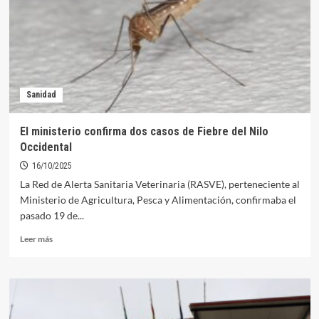
pediatra
en
el
Centro
de
Salud
de
Sanidad
Orellana
la
Vieja
El ministerio confirma dos casos de Fiebre del Nilo
Occidental
16/10/2025
La Red de Alerta Sanitaria Veterinaria (RASVE), perteneciente al
Ministerio de Agricultura, Pesca y Alimentación, confirmaba el
pasado 19 de...
Leer
Leer más
más
sobre
El
ministerio
confirma
dos