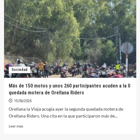
empresa
opta
a
la
concesión
del
bar-
cafetería
del
Hogar
del
Sociedad
Pensionista
en
Orellana
Más de 150 motos y unos 260 participantes acuden a la II
quedada motera de Orellana Riders
15/06/2026
Orellana la Vieja acogía ayer la segunda quedada motera de
Orellana Riders. Una cita en la que participaron más de...
Leer
Leer más
más
sobre