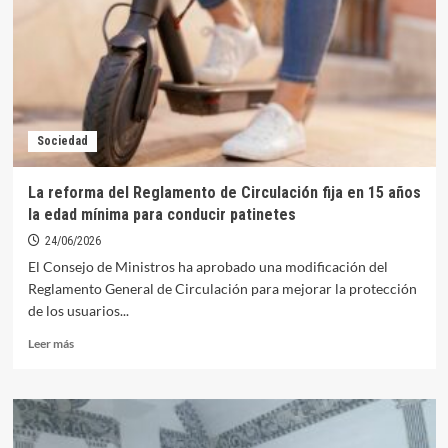
a
mirar
a
Orellana
para
la
implantación
Sociedad
de
medidas
de
La reforma del Reglamento de Circulación fija en 15 años
seguridad
la edad mínima para conducir patinetes
24/06/2026
El Consejo de Ministros ha aprobado una modificación del
Reglamento General de Circulación para mejorar la protección
de los usuarios...
Leer
Leer más
más
sobre
La
reforma
del