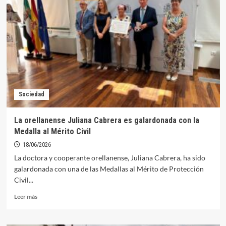
San
Benito
y
la
Biblioteca
Muñoz
Torrero
implantan
su
Sociedad
nuevo
horario
de
La orellanense Juliana Cabrera es galardonada con la
verano
Medalla al Mérito Civil
18/06/2026
La doctora y cooperante orellanense, Juliana Cabrera, ha sido
galardonada con una de las Medallas al Mérito de Protección
Civil...
Leer
Leer más
más
sobre
La