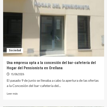
Equipo
Móvil
del
DNI
visitará
Orellana
el
28
y
29
de
Sociedad
julio
Una empresa opta a la concesión del bar-cafetería del
Hogar del Pensionista en Orellana
15/06/2026
El pasado 9 de junio se llevaba a cabo la apertura de las ofertas
a la Concesión del bar-cafetería del...
Leer
Leer más
más
sobre
Una