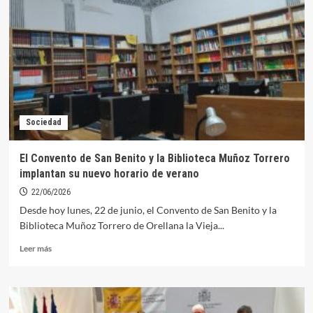
Reglamento
de
Circulación
fija
en
15
años
la
edad
Sociedad
mínima
para
conducir
El Convento de San Benito y la Biblioteca Muñoz Torrero
patinetes
implantan su nuevo horario de verano
22/06/2026
Desde hoy lunes, 22 de junio, el Convento de San Benito y la
Biblioteca Muñoz Torrero de Orellana la Vieja...
Leer
Leer más
más
sobre
El
Convento
de