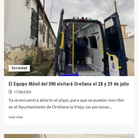
orellanense
Juliana
Cabrera
es
galardonada
con
la
Medalla
al
Mérito
Civil
Sociedad
El Equipo Móvil del DNI visitará Orellana el 28 y 29 de julio
17/06/2026
Ya se encuentra abierto el plazo, para que se puedan inscribir
en el Ayuntamiento de Orellana la Vieja, las personas...
Leer
Leer más
más
sobre
El