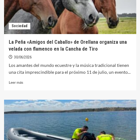
Sociedad
La Peña «Amigos del Caballo» de Orellana organiza una
velada con flamenco en la Cancha de Tiro
30/06/2026
Los amantes del mundo ecuestre y la música tradicional tienen
una cita imprescindible para el próximo 11 de julio, un evento...
Leer
Leer más
más
sobre
La
Peña
«Amigos
del
Caballo»
de
Orellana