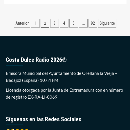
más
sobre
1.500
personas
Paginación
2
…
Anterior
1
3
4
5
92
Siguiente
vuelven
a
de
protestar
entradas
por
el
desdoblamiento
de
Costa Dulce Radio 2026®
la
N-
Emisora Municipal del Ayuntamiento de Orellana la Vieja –
430
Badajoz (España) 107.4 FM
Licencia otorgada por la Junta de Extremadura con en número
de registro EX-RA-LI-0069
Síguenos en las Redes Sociales