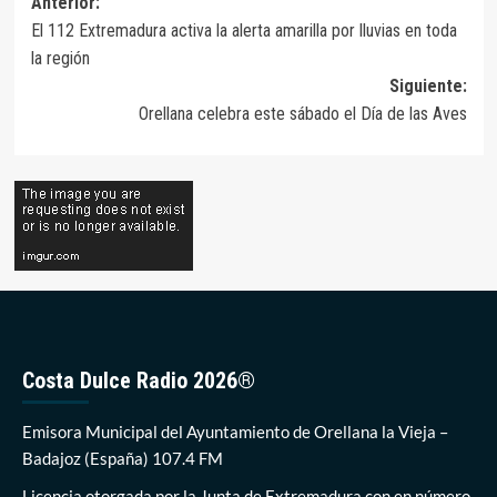
Navegación
Anterior:
El 112 Extremadura activa la alerta amarilla por lluvias en toda
de
la región
entradas
Siguiente:
Orellana celebra este sábado el Día de las Aves
Costa Dulce Radio 2026®
Emisora Municipal del Ayuntamiento de Orellana la Vieja –
Badajoz (España) 107.4 FM
Licencia otorgada por la Junta de Extremadura con en número