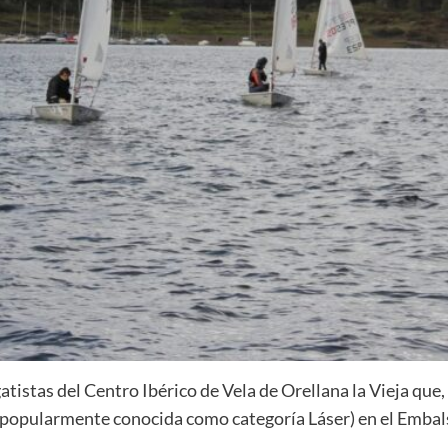
atistas del Centro Ibérico de Vela de Orellana la Vieja que, 
popularmente conocida como categoría Láser) en el Embal