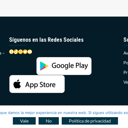
Síguenos en las Redes Sociales
S
Facebook
TikTok
Instagram
Twitter
YouTube
a –
Av
Po
Pr
Ve
 que damos la mejor experiencia en nuestra web. Si sigues utilizando e
ce Radio 2026© Todos los derechos reservados
|
CoverNews
por 
Vale
No
Política de privacidad