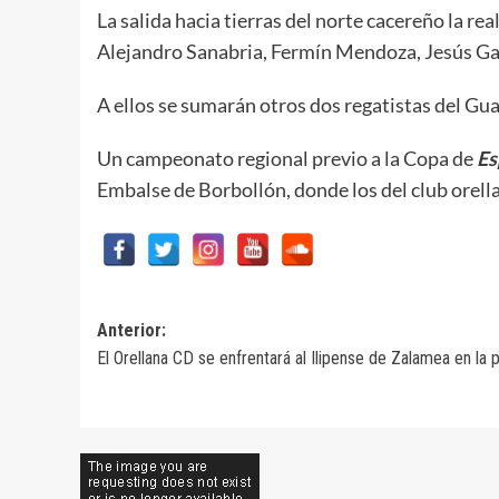
La salida hacia tierras del norte cacereño la rea
Alejandro Sanabria, Fermín Mendoza, Jesús Gal
A ellos se sumarán otros dos regatistas del Gu
Un campeonato regional previo a la Copa de
Es
Embalse de Borbollón, donde los del club orell
Navegación
Anterior:
El Orellana CD se enfrentará al Ilipense de Zalamea en la 
de
entradas