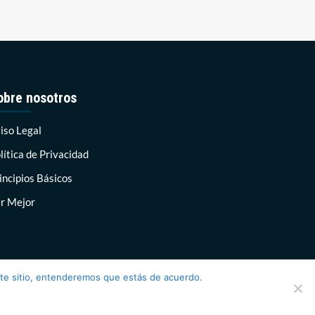
obre nosotros
iso Legal
lítica de Privacidad
incipios Básicos
r Mejor
ste sitio, entenderemos que estás de acuerdo.
AF themes.