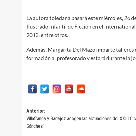
La autora toledana pasará este miércoles, 26 
Ilustrado Infantil de Ficción en el Internatio
2013, entre otros.
Además, Margarita Del Mazo imparte talleres de 
formación al profesorado y estará durante la jo
Navegación
Anterior:
Villafranca y Badajoz acogen las actuaciones del XXIII Ci
de
Sánchez’
entradas