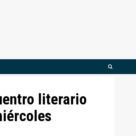
ntro literario
miércoles