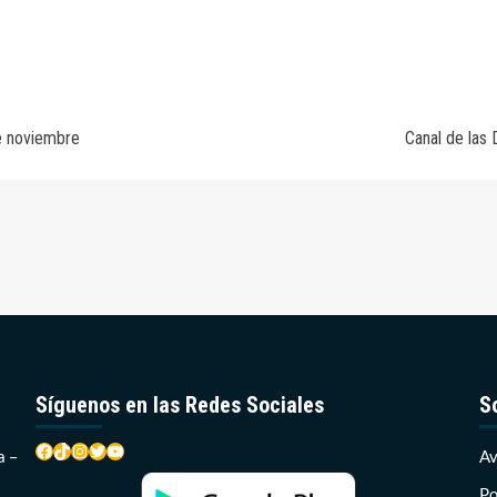
de noviembre
Canal de las
Síguenos en las Redes Sociales
S
Facebook
TikTok
Instagram
Twitter
YouTube
a –
Av
Po