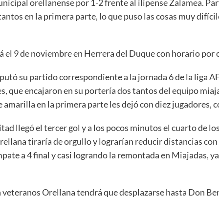
unicipal orellanense por 1-2 frente al ilipense Zalamea. Pa
antos en la primera parte, lo que puso las cosas muy difícil
á el 9 de noviembre en Herrera del Duque con horario por 
utó su partido correspondiente a la jornada 6 de la liga AF
, que encajaron en su portería dos tantos del equipo miaja
 amarilla en la primera parte les dejó con diez jugadores, 
 llegó el tercer gol y a los pocos minutos el cuarto de los
rellana tiraría de orgullo y lograrían reducir distancias con
mpate a 4 final y casi logrando la remontada en Miajadas, y
a veteranos Orellana tendrá que desplazarse hasta Don Ben