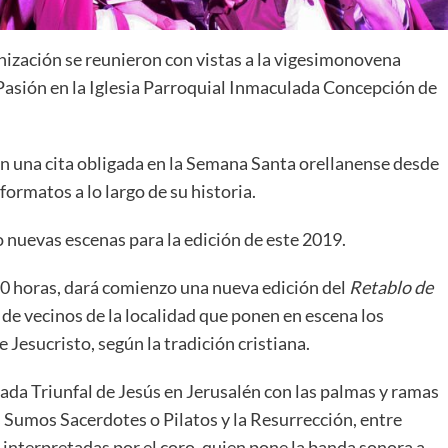
nización se reunieron con vistas a la vigesimonovena
 Pasión en la Iglesia Parroquial Inmaculada Concepción de
n una cita obligada en la Semana Santa orellanense desde
formatos a lo largo de su historia.
 nuevas escenas para la edición de este 2019.
1:30 horas, dará comienzo una nueva edición del
Retablo de
 de vecinos de la localidad que ponen en escena los
Jesucristo, según la tradición cristiana.
rada Triunfal de Jesús en Jerusalén con las palmas y ramas
os Sumos Sacerdotes o Pilatos y la Resurrección, entre
 interpretadas por el coro, quien pone la banda sonora a