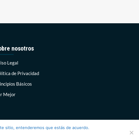
obre nosotros
iso Legal
lítica de Privacidad
incipios Básicos
r Mejor
ste sitio, entenderemos que estás de acuerdo.
AF themes.