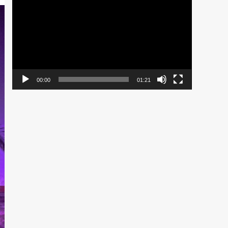
de
vídeo
00:00
01:21