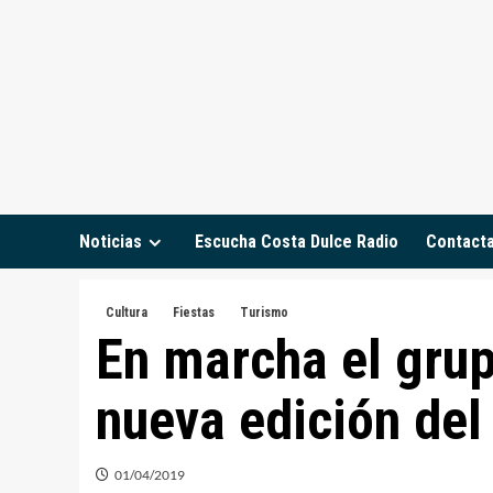
Saltar
al
contenido
Noticias
Escucha Costa Dulce Radio
Contact
Cultura
Fiestas
Turismo
En marcha el grup
nueva edición del
01/04/2019