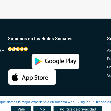
Síguenos en las Redes Sociales
S
Facebook
TikTok
Instagram
Twitter
YouTube
a –
Av
Po
Pr
Ve
 que damos la mejor experiencia en nuestra web. Si sigues utilizando e
ce Radio 2026© Todos los derechos reservados
|
CoverNews
por 
Vale
No
Política de privacidad