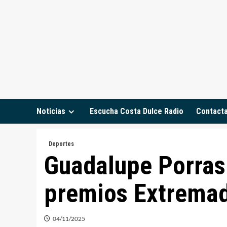
Saltar
al
contenido
Noticias
Escucha Costa Dulce Radio
Contact
Deportes
Guadalupe Porras 
premios Extremad
04/11/2025