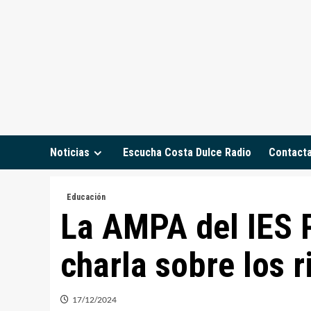
Saltar
al
contenido
Noticias
Escucha Costa Dulce Radio
Contact
Educación
La AMPA del IES P
charla sobre los 
17/12/2024