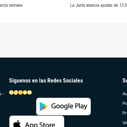
e esta semana
La Junta anuncia ayudas de 15.0
Síguenos en las Redes Sociales
S
Facebook
TikTok
Instagram
Twitter
YouTube
a –
Av
Po
Pr
Ve