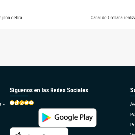
jillón cebra
Canal de Orellana real
Síguenos en las Redes Sociales
S
Facebook
TikTok
Instagram
Twitter
YouTube
a –
Av
Po
Pr
Ve